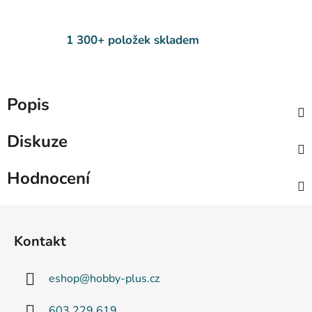
1 300+ položek skladem
Popis
Diskuze
Hodnocení
Z
á
Kontakt
p
a
eshop
@
hobby-plus.cz
t
í
603 229 619