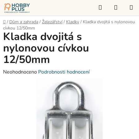
Přejít
Hledat
NÁKUP
na
KOŠÍK
obsah
Domů
/
Dům a zahrada
/
Železářství
/
Kladky
/
Kladka dvojitá s nylonovou
cívkou 12/50mm
Kladka dvojitá s
nylonovou cívkou
12/50mm
Průměrné
Neohodnoceno
Podrobnosti hodnocení
hodnocení
produktu
je
0,0
z
5
hvězdiček.