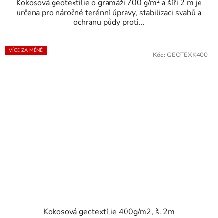
Kokosová geotextilie o gramáži 700 g/m² a šíři 2 m je
určena pro náročné terénní úpravy, stabilizaci svahů a
ochranu půdy proti...
VÍCE ZA MÉNĚ
Kód:
GEOTEXK400
Kokosová geotextílie 400g/m2, š. 2m