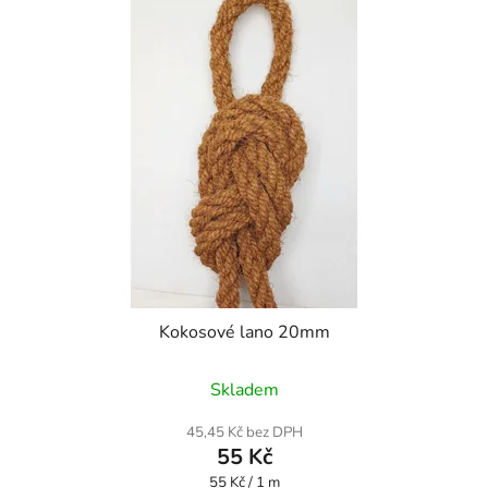
Kokosové lano 20mm
Skladem
45,45 Kč bez DPH
55 Kč
Měrná
55 Kč / 1 m