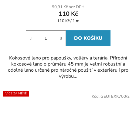
90,91 Kč bez DPH
110 Kč
Měrná
110 Kč / 1 m
cena:
DO KOŠÍKU
Kokosové lano pro papoušky, voliéry a terária. Přírodní
kokosové lano o průměru 45 mm je velmi robustní a
odolné lano určené pro náročné použití v exteriéru i pro
výrobu...
VÍCE ZA MÉNĚ
Kód:
GEOTEXK700/2