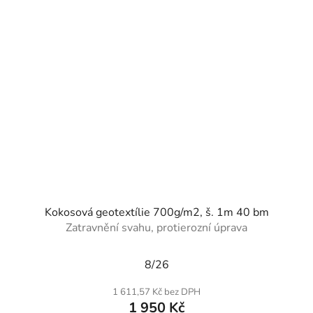
Kokosová geotextílie 700g/m2, š. 1m 40 bm
Zatravnění svahu, protierozní úprava
Průměrné
8/26
hodnocení
produktu
1 611,57 Kč bez DPH
je
1 950 Kč
5,0