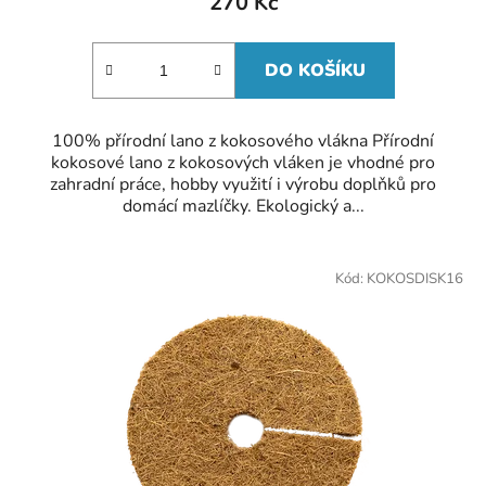
270 Kč
5,0
z
5
hvězdiček.
DO KOŠÍKU
100% přírodní lano z kokosového vlákna Přírodní
kokosové lano z kokosových vláken je vhodné pro
zahradní práce, hobby využití i výrobu doplňků pro
domácí mazlíčky. Ekologický a...
Kód:
KOKOSDISK16