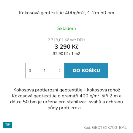
Kokosová geotextílie 400g/m2, š. 2m 50 bm
Skladem
2 719,01 Kč bez DPH
3 290 Kč
Měrná
32,90 Kč / 1 m2
cena:
DO KOŠÍKU
Kokosová protierozní geotextílie - kokosová rohož
Kokosová geotextilie o gramáži 400 g/m², šíři 2 m a
délce 50 bm je určena pro stabilizaci svahů a ochranu
půdy proti erozi....
TIP
Kód:
GEOTEXK700_BAL