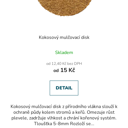
Kokosový mulčovací disk
Průměrné
Skladem
hodnocení
produktu
od 12,40 Kč bez DPH
je
15 Kč
od
5,0
z
5
hvězdiček.
DETAIL
Kokosový mulčovací disk z přírodního vlákna slouží k
ochraně půdy kolem stromů a keřů. Omezuje růst
plevele, zadržuje vlhkost a chrání kořenový systém.
Tloušťka 5-8mm Rozloží se...