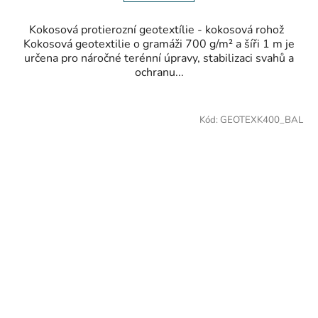
Kokosová protierozní geotextílie - kokosová rohož
Kokosová geotextilie o gramáži 700 g/m² a šíři 1 m je
určena pro náročné terénní úpravy, stabilizaci svahů a
ochranu...
Kód:
GEOTEXK400_BAL