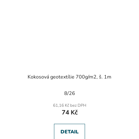
Kokosová geotextílie 700g/m2, š. 1m
Průměrné
8/26
hodnocení
produktu
61,16 Kč bez DPH
je
74 Kč
5,0
z
5
hvězdiček.
DETAIL