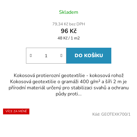
Průměrné
Skladem
hodnocení
produktu
79,34 Kč bez DPH
je
96 Kč
5,0
z
Měrná
48 Kč / 1 m2
5
cena:
hvězdiček.
DO KOŠÍKU
Kokosová protierozní geotextílie - kokosová rohož
Kokosová geotextilie o gramáži 400 g/m² a šíři 2 m je
přírodní materiál určený pro stabilizaci svahů a ochranu
půdy proti...
VÍCE ZA MÉNĚ
Kód:
GEOTEXK700/1