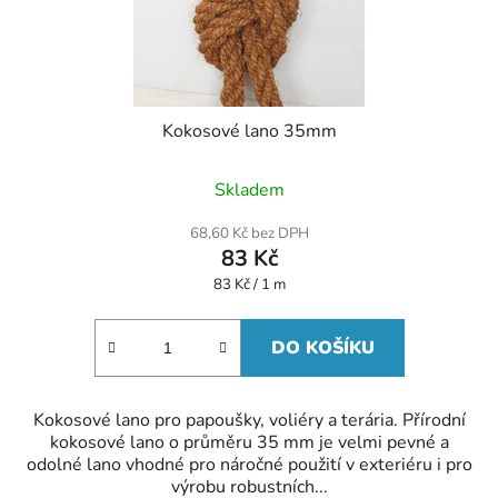
Kokosové lano 35mm
Skladem
68,60 Kč bez DPH
83 Kč
Měrná
83 Kč / 1 m
cena:
DO KOŠÍKU
Kokosové lano pro papoušky, voliéry a terária. Přírodní
kokosové lano o průměru 35 mm je velmi pevné a
odolné lano vhodné pro náročné použití v exteriéru i pro
výrobu robustních...