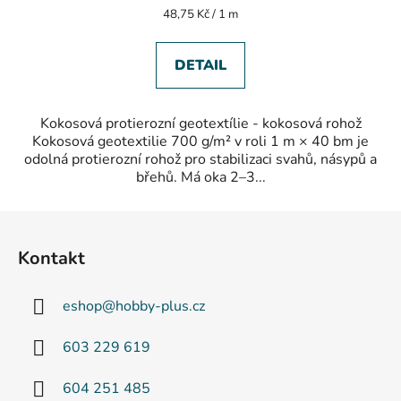
z
Měrná
48,75 Kč / 1 m
5
cena:
hvězdiček.
DETAIL
Kokosová protierozní geotextílie - kokosová rohož
Kokosová geotextilie 700 g/m² v roli 1 m × 40 bm je
odolná protierozní rohož pro stabilizaci svahů, násypů a
břehů. Má oka 2–3...
Z
á
Kontakt
p
a
eshop
@
hobby-plus.cz
t
í
603 229 619
604 251 485