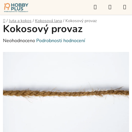
Přejít
Hledat
NÁKUP
na
KOŠÍK
obsah
Domů
/
Juta a kokos
/
Kokosová lana
/
Kokosový provaz
Kokosový provaz
Průměrné
Neohodnoceno
Podrobnosti hodnocení
hodnocení
produktu
je
0,0
z
5
hvězdiček.