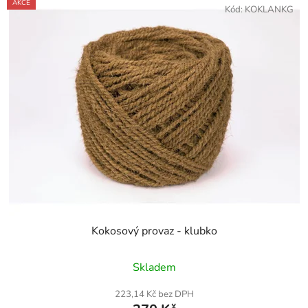
AKCE
Kód:
KOKLANKG
Kokosový provaz - klubko
Průměrné
Skladem
hodnocení
produktu
223,14 Kč bez DPH
je