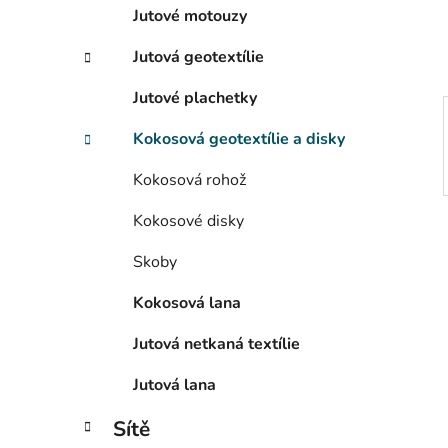
í
Jutové motouzy
p
a
Jutová geotextílie
n
Jutové plachetky
e
l
Kokosová geotextílie a disky
Kokosová rohož
Kokosové disky
Skoby
Kokosová lana
Jutová netkaná textílie
Jutová lana
Sítě