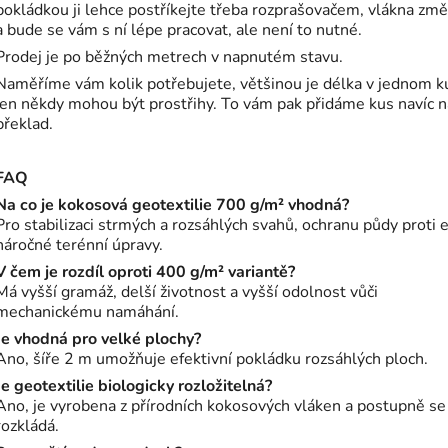
pokládkou ji lehce postříkejte třeba rozprašovačem, vlákna zm
a bude se vám s ní lépe pracovat, ale není to nutné.
Prodej je po běžných metrech v napnutém stavu.
Naměříme vám kolik potřebujete, většinou je délka v jednom k
jen někdy mohou být prostřihy. To vám pak přidáme kus navíc n
překlad.
FAQ
Na co je kokosová geotextilie 700 g/m² vhodná?
Pro stabilizaci strmých a rozsáhlých svahů, ochranu půdy proti e
náročné terénní úpravy.
V čem je rozdíl oproti 400 g/m² variantě?
Má vyšší gramáž, delší životnost a vyšší odolnost vůči
mechanickému namáhání.
Je vhodná pro velké plochy?
Ano, šíře 2 m umožňuje efektivní pokládku rozsáhlých ploch.
Je geotextilie biologicky rozložitelná?
Ano, je vyrobena z přírodních kokosových vláken a postupně se
rozkládá.