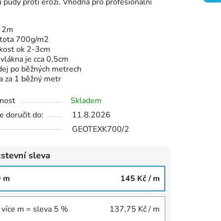
 půdy proti erozi. Vhodná pro profesionální
ek.
e 2m
tota 700g/m2
ikost ok 2-3cm
 vlákna je cca 0,5cm
dej po běžných metrech
a za 1 běžný metr
nost
Skladem
 doručit do:
11.8.2026
GEOTEXK700/2
stevní sleva
9 m
145 Kč
/ m
 více m = sleva 5 %
137,75 Kč
/ m