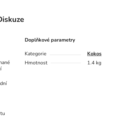
Diskuze
Doplňkové parametry
Kategorie
Kokos
hané
Hmotnost
1.4 kg
í
odní
itu