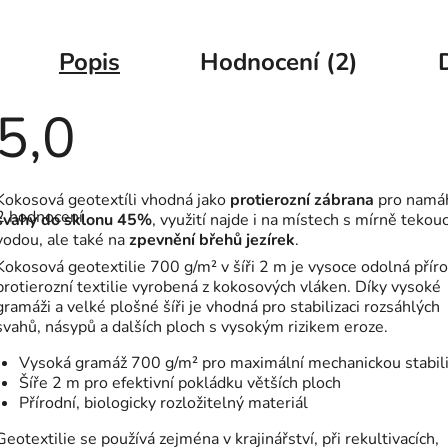
Popis
Hodnocení (2)
5,0
Průměrné
Kokosová geotextíli vhodná jako
protierozní zábrana
pro namá
hodnocení
2 hodnocení
produktu
svahy do sklonu 45%
, využití najde i na místech s mírně tekouc
je
vodou, ale také na
zpevnění břehů jezírek
.
5,0
Kokosová geotextilie 700 g/m² v šíři 2 m je vysoce odolná přír
z
5
protierozní textilie vyrobená z kokosových vláken. Díky vysoké
hvězdiček.
gramáži a velké plošné šíři je vhodná pro stabilizaci rozsáhlých
svahů, násypů a dalších ploch s vysokým rizikem eroze.
Vysoká gramáž 700 g/m² pro maximální mechanickou stabil
Šíře 2 m pro efektivní pokládku větších ploch
Přírodní, biologicky rozložitelný materiál
Geotextilie se používá zejména v krajinářství, při rekultivacích,