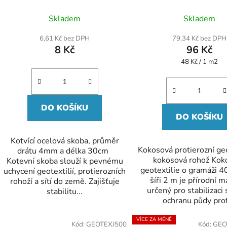
Průměr
Skladem
Skladem
hodnoc
produk
6,61 Kč bez DPH
79,34 Kč bez DPH
je
8 Kč
96 Kč
5,0
z
Měrná
48 Kč / 1 m2
5
cena:
hvězdič
DO KOŠÍKU
DO KOŠÍKU
Kotvící ocelová skoba, průměr
Kokosová protierozní geo
drátu 4mm a délka 30cm
kokosová rohož Kok
Kotevní skoba slouží k pevnému
geotextilie o gramáži 4
uchycení geotextilií, protierozních
šíři 2 m je přírodní m
rohoží a sítí do země. Zajišťuje
určený pro stabilizaci
stabilitu...
ochranu půdy proti
VÍCE ZA MÉNĚ
Kód:
GEOTEXJ500
Kód:
GEO