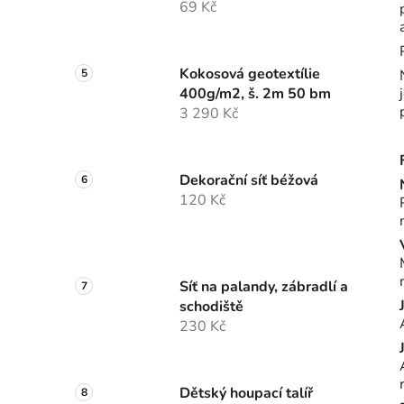
69 Kč
Kokosová geotextílie
400g/m2, š. 2m 50 bm
3 290 Kč
Dekorační síť béžová
120 Kč
Síť na palandy, zábradlí a
schodiště
230 Kč
Dětský houpací talíř