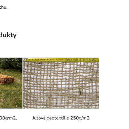
chu.
odukty
EOTEXK400
Kód:
GEOTEXJ250
400g/m2,
Jutová geotextílie 250g/m2