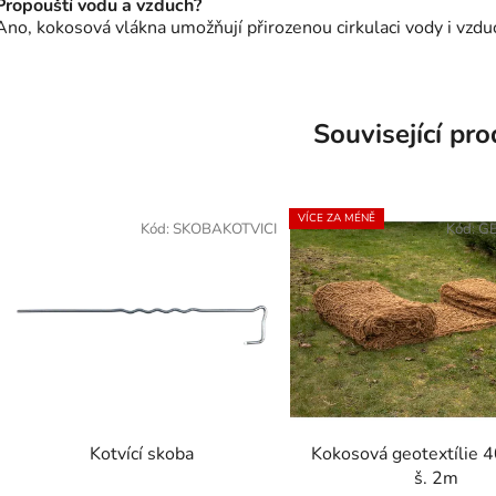
Propouští vodu a vzduch?
Ano, kokosová vlákna umožňují přirozenou cirkulaci vody i vzdu
Související pr
VÍCE ZA MÉNĚ
Kód:
SKOBAKOTVICI
Kód:
G
Kotvící skoba
Kokosová geotextílie 
š. 2m