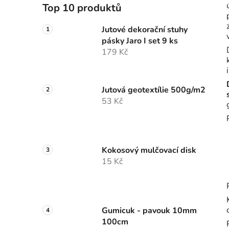
Top 10 produktů
Jutové dekorační stuhy
pásky Jaro I set 9 ks
179 Kč
Jutová geotextílie 500g/m2
53 Kč
Kokosový mulčovací disk
15 Kč
Gumicuk - pavouk 10mm
100cm