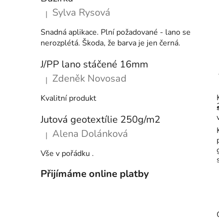
Sylva Rysová
|
Hodnocení produktu je 5 z 5 hvězdiček.
Snadná aplikace. Plní požadované - lano se
nerozplétá. Škoda, že barva je jen černá.
J/PP lano stáčené 16mm
Zdeněk Novosad
|
Hodnocení produktu je 5 z 5 hvězdiček.
Kvalitní produkt
Jutová geotextílie 250g/m2
Alena Dolánková
|
Hodnocení produktu je 5 z 5 hvězdiček.
Vše v pořádku .
Přijímáme online platby