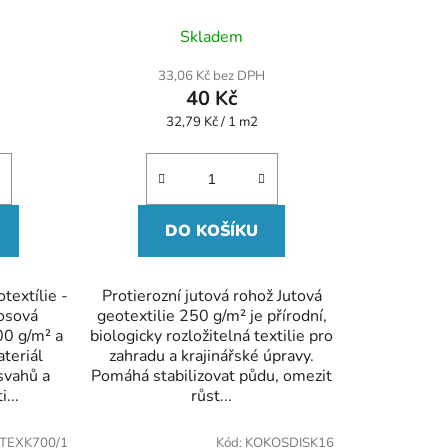
né
Průměrné
Skladem
ení
hodnocení
tu
produktu
33,06 Kč bez DPH
je
40 Kč
5,0
z
Měrná
32,79 Kč / 1 m2
5
cena:
ek.
hvězdiček.
DO KOŠÍKU
textílie -
Protierozní jutová rohož Jutová
osová
geotextilie 250 g/m² je přírodní,
00 g/m² a
biologicky rozložitelná textilie pro
ateriál
zahradu a krajinářské úpravy.
 svahů a
Pomáhá stabilizovat půdu, omezit
...
růst...
TEXK700/1
Kód:
KOKOSDISK16