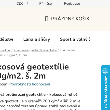
CZK
Přihlášení
Registrace
oží
PRÁZDNÝ KOŠÍK
NÁKUPNÍ
KOŠÍK
ělství
Lana a šňůry
Sport a volný čas
Ch
a kokos
/
Kokosová geotextílie a disky
/
Kokosová
lie 700g/m2, š. 2m
osová geotextílie
g/m2, š. 2m
né
ocení
Podrobnosti hodnocení
ení
tu
á protierozní geotextílie - kokosová rohož
á geotextilie o gramáži 700 g/m² a šíři 2 m je
pro náročné terénní úpravy, stabilizaci svahů a