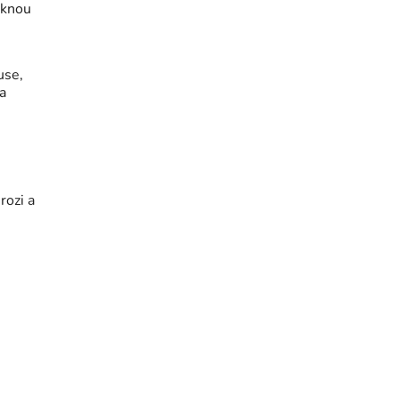
ěknou
use,
a
rozi a