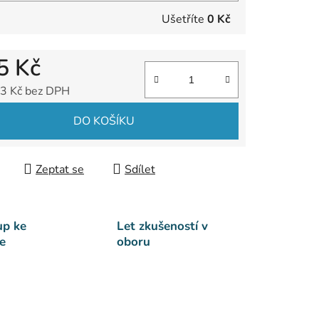
Ušetříte
0 Kč
5 Kč
3 Kč bez DPH
 cena:
DO KOŠÍKU
Zeptat se
Sdílet
up ke
Let zkušeností v
e
oboru