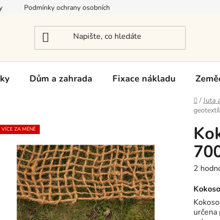
y
Podmínky ochrany osobních údajů
Reklamace a vrácení zb
rky
Dům a zahrada
Fixace nákladu
Zeměd
Domů
/
Juta 
geotextí
Kok
VÍCE ZA MÉNĚ
700
Průměr
2 hodn
hodnoc
produk
Kokosov
je
Kokosov
5,0
určena 
z