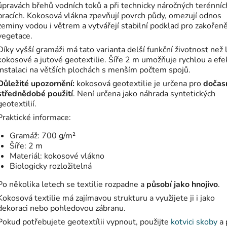
úpravách břehů vodních toků a při technicky náročných terénníc
pracích. Kokosová vlákna zpevňují povrch půdy, omezují odnos
zeminy vodou i větrem a vytvářejí stabilní podklad pro zakořen
vegetace.
Díky vyšší gramáži má tato varianta delší funkční životnost než 
kokosové a jutové geotextilie. Šíře 2 m umožňuje rychlou a efe
instalaci na větších plochách s menším počtem spojů.
Důležité upozornění:
kokosová geotextilie je určena pro
dočas
střednědobé použití
. Není určena jako náhrada syntetických
geotextilií.
Praktické informace:
Gramáž: 700 g/m²
Šíře: 2 m
Materiál: kokosové vlákno
Biologicky rozložitelná
Po několika letech se textilie rozpadne a
působí jako hnojivo
.
Kokosová textilie má zajímavou strukturu a využijete ji i jako
dekoraci nebo pohledovou zábranu.
Pokud potřebujete geotextílii vypnout, použijte
kotvici skoby
a 