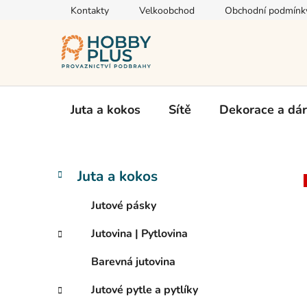
Přejít
Kontakty
Velkoobchod
Obchodní podmínk
na
obsah
Juta a kokos
Sítě
Dekorace a dá
P
K
Přeskočit
Juta a kokos
a
kategorie
o
t
s
Jutové pásky
e
t
g
Jutovina | Pytlovina
r
o
a
r
Barevná jutovina
i
n
e
n
Jutové pytle a pytlíky