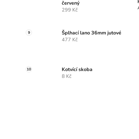
červený
299 Kč
Šplhací lano 36mm jutové
477 Kč
Kotvící skoba
8 Kč