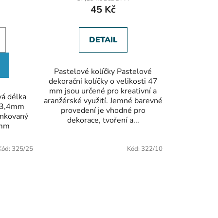
je
45 Kč
5,0
z
5
hvězdiček.
DETAIL
Pastelové kolíčky Pastelové
dekorační kolíčky o velikosti 47
mm jsou určené pro kreativní a
á délka
aranžérské využití. Jemné barevné
 3,4mm
provedení je vhodné pro
inkovaný
dekorace, tvoření a...
6mm
Kód:
325/25
Kód:
322/10