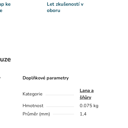
up ke
Let zkušeností v
e
oboru
kuze
v
Doplňkové parametry
Lana a
Kategorie
šňůry
Hmotnost
0.075 kg
Průměr (mm)
1,4