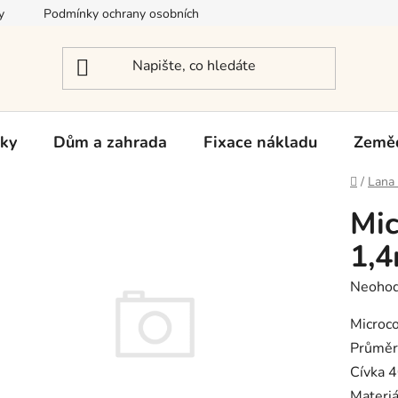
y
Podmínky ochrany osobních údajů
Reklamace a vrácení zb
rky
Dům a zahrada
Fixace nákladu
Zeměd
Domů
/
Lana 
Mic
1,
Průměr
Neoho
hodnoc
produk
Microco
je
Průmě
0,0
Cívka 
z
5
Materiá