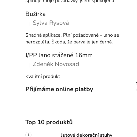
splňuje moje požadavky, jsem spokojená
Bužírka
Sylva Rysová
|
Hodnocení produktu je 5 z 5 hvězdiček.
Snadná aplikace. Plní požadované - lano se
nerozplétá. Škoda, že barva je jen černá.
J/PP lano stáčené 16mm
Zdeněk Novosad
|
Hodnocení produktu je 5 z 5 hvězdiček.
Kvalitní produkt
Přijímáme online platby
Top 10 produktů
Jutové dekorační stuhy