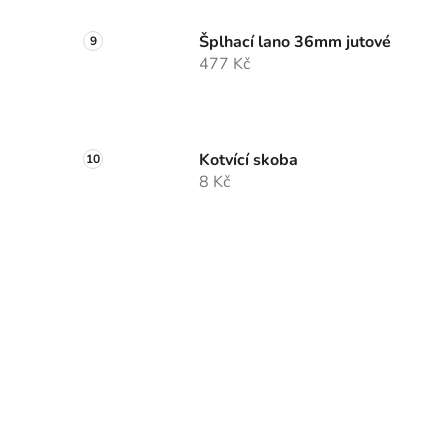
Šplhací lano 36mm jutové
477 Kč
Kotvící skoba
8 Kč