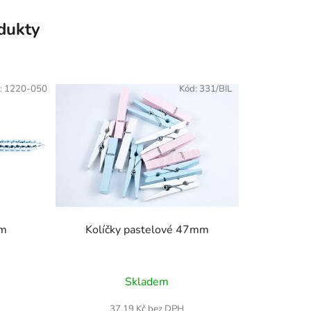
odukty
:
1220-050
Kód:
331/BIL
mm
Kolíčky pastelové 47mm
Průměrné
Skladem
hodnocení
produktu
37,19 Kč bez DPH