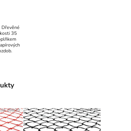
al Dřevěné
ikosti 35
oplňkem
papírových
ozdob.
ukty
Kód:
286/10
Kód:
274/10