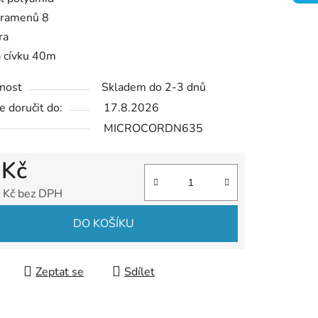
ek.
pramenů 8
ra
a cívku 40m
nost
Skladem do 2-3 dnů
 doručit do:
17.8.2026
MICROCORDN635
 Kč
 Kč bez DPH
 cena:
DO KOŠÍKU
Zeptat se
Sdílet