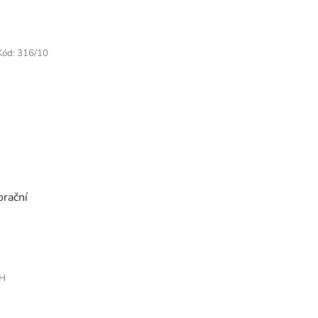
Kód:
316/10
orační
PH