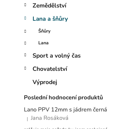
p
Zemědělství
a
n
Lana a šňůry
e
Šňůry
l
Lana
Sport a volný čas
Chovatelství
Výprodej
Poslední hodnocení produktů
Lano PPV 12mm s jádrem černá
Jana Rosáková
|
Hodnocení produktu je 5 z 5 hvězdiček.