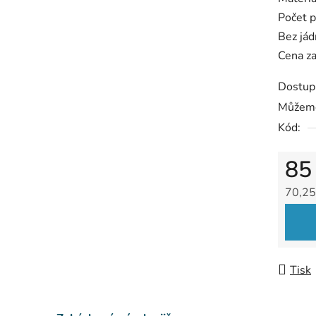
hvězdič
Počet 
Bez jád
Cena z
Dostup
Můžeme
Kód:
85
70,25
Měrná
Tisk