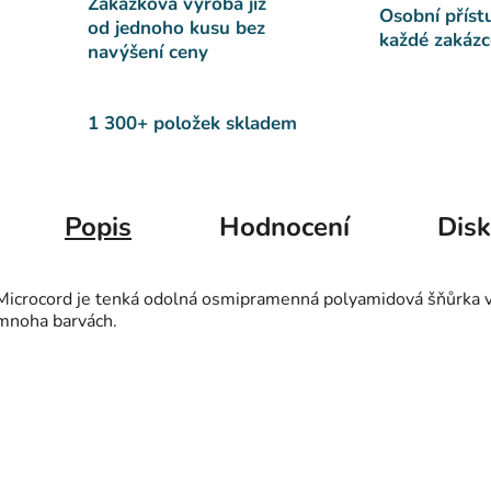
Zakázková výroba již
Osobní příst
od jednoho kusu bez
každé zakázc
navýšení ceny
1 300+ položek skladem
Popis
Hodnocení
Dis
Microcord je tenká odolná osmipramenná polyamidová šňůrka 
mnoha barvách.