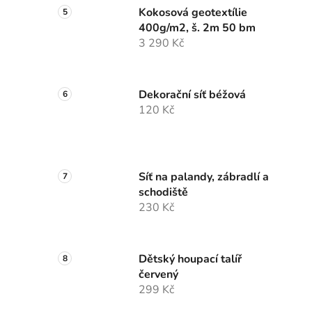
Kokosová geotextílie
400g/m2, š. 2m 50 bm
3 290 Kč
Dekorační síť béžová
120 Kč
Síť na palandy, zábradlí a
schodiště
230 Kč
Dětský houpací talíř
červený
299 Kč