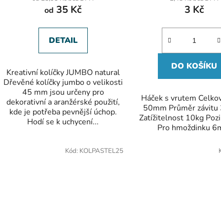
35 Kč
3 Kč
od
DETAIL
DO KOŠÍKU
Kreativní kolíčky JUMBO natural
Dřevěné kolíčky jumbo o velikosti
45 mm jsou určeny pro
Háček s vrutem Celkov
dekorativní a aranžérské použití,
50mm Průměr závitu
kde je potřeba pevnější úchop.
Zatížitelnost 10kg Poz
Hodí se k uchycení...
Pro hmoždinku 
Kód:
KOLPASTEL25