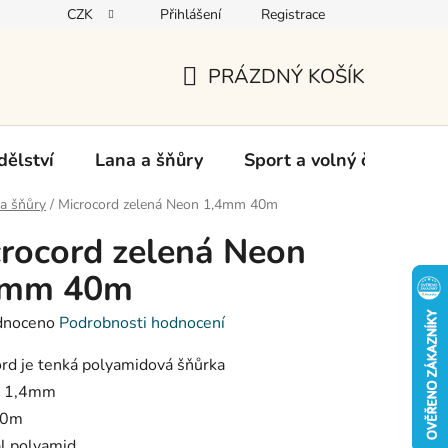
CZK
Přihlášení
Registrace
oží
PRÁZDNÝ KOŠÍK
NÁKUPNÍ
KOŠÍK
ělství
Lana a šňůry
Sport a volný čas
Ch
a šňůry
/
Microcord zelená Neon 1,4mm 40m
rocord zelená Neon
4mm 40m
né
dnoceno
Podrobnosti hodnocení
ení
tu
rd je tenká polyamidová šňůrka
r 1,4mm
40m
l polyamid