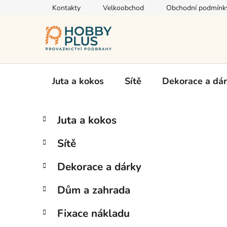
Přejít
Kontakty
Velkoobchod
Obchodní podmínk
na
obsah
Juta a kokos
Sítě
Dekorace a dá
P
K
Přeskočit
Juta a kokos
a
kategorie
o
t
s
Sítě
e
t
g
r
Dekorace a dárky
o
a
r
Dům a zahrada
i
n
e
n
Fixace nákladu
í