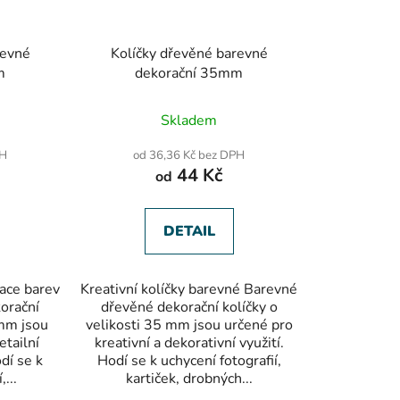
revné
Kolíčky dřevěné barevné
m
dekorační 35mm
Skladem
PH
od 36,36 Kč bez DPH
44 Kč
od
DETAIL
nace barev
Kreativní kolíčky barevné Barevné
orační
dřevěné dekorační kolíčky o
 mm jsou
velikosti 35 mm jsou určené pro
etailní
kreativní a dekorativní využití.
odí se k
Hodí se k uchycení fotografií,
,...
kartiček, drobných...