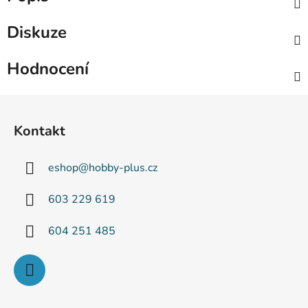
Diskuze
Hodnocení
Z
á
Kontakt
p
a
eshop
@
hobby-plus.cz
t
í
603 229 619
604 251 485