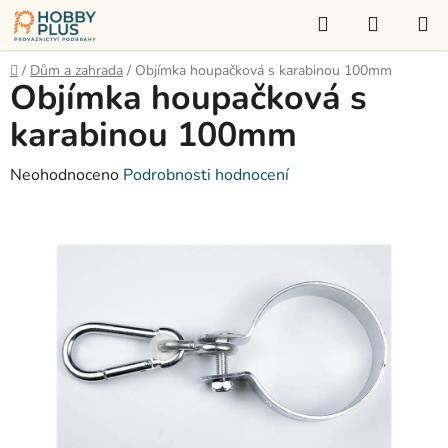
Přejít
Hledat
NÁKUP
na
KOŠÍK
obsah
Domů
/
Dům a zahrada
/
Objímka houpačková s karabinou 100mm
Objímka houpačková s
karabinou 100mm
Průměrné
Neohodnoceno
Podrobnosti hodnocení
hodnocení
produktu
je
0,0
z
5
hvězdiček.