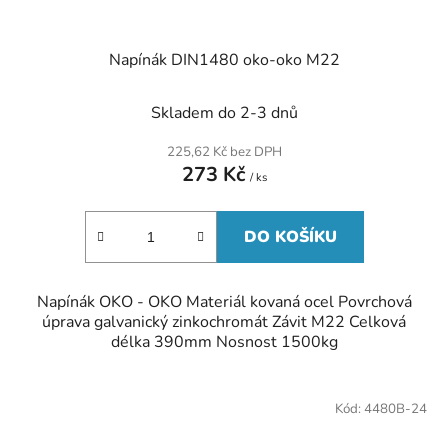
Napínák DIN1480 oko-oko M22
Skladem do 2-3 dnů
225,62 Kč bez DPH
273 Kč
/ ks
DO KOŠÍKU
Napínák OKO - OKO Materiál kovaná ocel Povrchová
úprava galvanický zinkochromát Závit M22 Celková
délka 390mm Nosnost 1500kg
Kód:
4480B-24