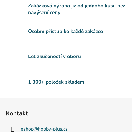
l
Zakázková výroba již od jednoho kusu bez
á
navýšení ceny
d
a
c
Osobní přístup ke každé zakázce
í
p
r
v
Let zkušeností v oboru
k
y
v
ý
1 300+ položek skladem
p
i
s
Z
u
á
Kontakt
p
a
eshop
@
hobby-plus.cz
t