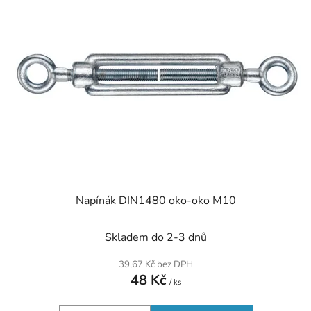
p
o
i
d
s
u
p
k
r
t
o
ů
d
u
k
t
ů
Napínák DIN1480 oko-oko M10
Skladem do 2-3 dnů
39,67 Kč bez DPH
48 Kč
/ ks