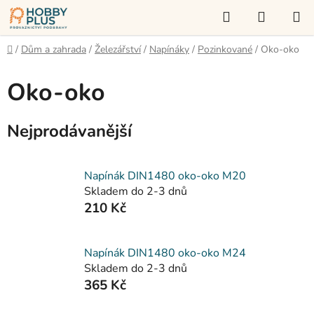
Přejít
Hledat
NÁKUP
na
KOŠÍK
obsah
Domů
/
Dům a zahrada
/
Železářství
/
Napínáky
/
Pozinkované
/
Oko-oko
Oko-oko
Nejprodávanější
Napínák DIN1480 oko-oko M20
Skladem do 2-3 dnů
210 Kč
Napínák DIN1480 oko-oko M24
Skladem do 2-3 dnů
365 Kč