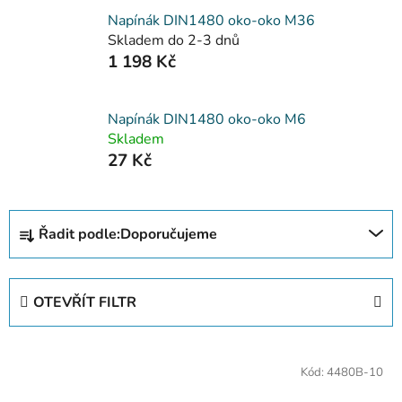
Napínák DIN1480 oko-oko M36
Skladem do 2-3 dnů
1 198 Kč
Napínák DIN1480 oko-oko M6
Skladem
27 Kč
Ř
Řadit podle:
Doporučujeme
a
z
e
OTEVŘÍT FILTR
n
í
V
p
Kód:
4480B-10
ý
r