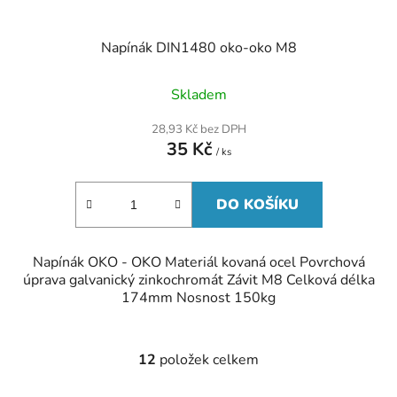
Napínák DIN1480 oko-oko M8
Skladem
28,93 Kč bez DPH
35 Kč
/ ks
DO KOŠÍKU
Napínák OKO - OKO Materiál kovaná ocel Povrchová
úprava galvanický zinkochromát Závit M8 Celková délka
174mm Nosnost 150kg
12
položek celkem
O
v