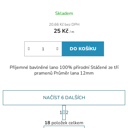
Skladem
20,66 Kč bez DPH
25 Kč
/ m
DO KOŠÍKU
Příjemné bavlněné lano 100% přírodní Stáčené ze tří
pramenů Průměr lana 12mm
NAČÍST 6 DALŠÍCH
S
1
t
2
O
r
18
položek celkem
á
v