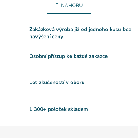
n
l
NAHORU
k
á
o
d
v
a
á
c
Zakázková výroba již od jednoho kusu bez
n
í
í
navýšení ceny
p
r
v
Osobní přístup ke každé zakázce
k
y
v
Let zkušeností v oboru
ý
p
i
s
1 300+ položek skladem
u
Z
á