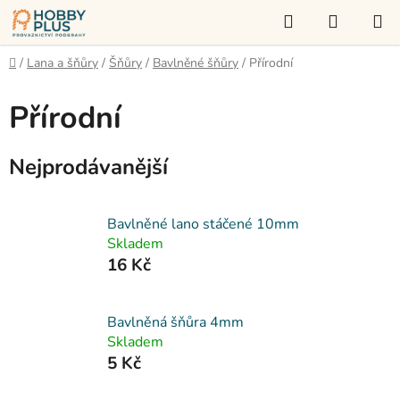
Přejít
Hledat
NÁKUP
na
KOŠÍK
obsah
Domů
/
Lana a šňůry
/
Šňůry
/
Bavlněné šňůry
/
Přírodní
Přírodní
Nejprodávanější
Bavlněné lano stáčené 10mm
Skladem
16 Kč
Bavlněná šňůra 4mm
Skladem
5 Kč