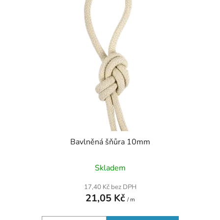
p
o
i
d
s
u
p
k
r
t
o
ů
d
u
k
t
ů
Bavlněná šňůra 10mm
Skladem
17,40 Kč bez DPH
21,05 Kč
/ m