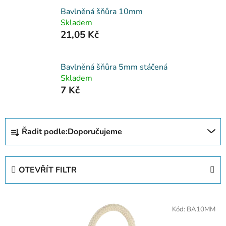
Bavlněná šňůra 10mm
Skladem
21,05 Kč
Bavlněná šňůra 5mm stáčená
Skladem
7 Kč
Ř
Řadit podle:
Doporučujeme
a
z
e
OTEVŘÍT FILTR
n
í
V
p
Kód:
BA10MM
ý
r