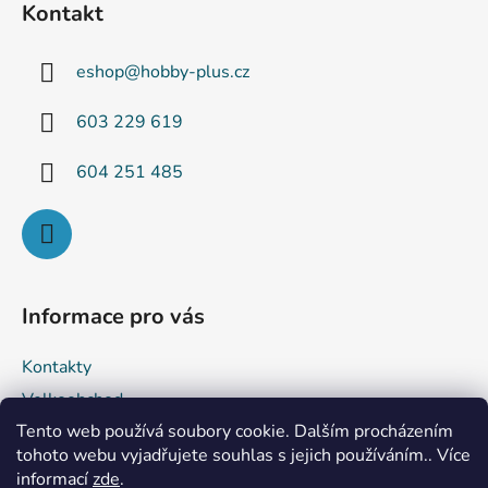
Kontakt
p
a
eshop
@
hobby-plus.cz
t
í
603 229 619
604 251 485
Informace pro vás
Kontakty
Velkoobchod
Tento web používá soubory cookie. Dalším procházením
Obchodní podmínky
tohoto webu vyjadřujete souhlas s jejich používáním.. Více
Podmínky ochrany osobních údajů
informací
zde
.