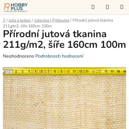
Přejít
Hledat
NÁKUP
na
KOŠÍK
obsah
Domů
/
Juta a kokos
/
Jutovina | Pytlovina
/
Přírodní jutová tkanina
211g/m2, šíře 160cm 100m
Přírodní jutová tkanina
211g/m2, šíře 160cm 100m
Průměrné
Neohodnoceno
Podrobnosti hodnocení
hodnocení
produktu
je
0,0
z
5
hvězdiček.