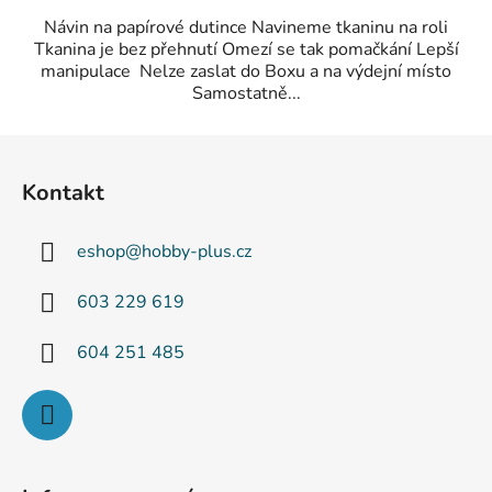
Návin na papírové dutince Navineme tkaninu na roli
Tkanina je bez přehnutí Omezí se tak pomačkání Lepší
manipulace Nelze zaslat do Boxu a na výdejní místo
Samostatně...
Z
á
Kontakt
p
a
eshop
@
hobby-plus.cz
t
í
603 229 619
604 251 485