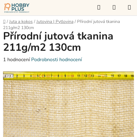
Přejít
Hledat
NÁKUP
na
KOŠÍK
obsah
Domů
/
Juta a kokos
/
Jutovina | Pytlovina
/
Přírodní jutová tkanina
211g/m2 130cm
Přírodní jutová tkanina
211g/m2 130cm
Průměrné
1 hodnocení
Podrobnosti hodnocení
hodnocení
produktu
je
5,0
z
5
hvězdiček.