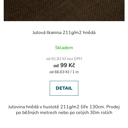
Jutová tkanina 211g/m2 hnědá
Průměrné
Skladem
hodnocení
produktu
od 81,82 Kč bez DPH
je
99 Kč
od
5,0
z
Měrná
od 66,63 Kč / 1 m
5
cena:
hvězdiček.
DETAIL
Jutovina hnědá v hustotě 211g/m2 šíře 130cm. Prodej
po běžných metrech nebo po celých 30m rolích