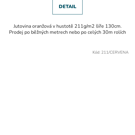
5
hvězdiček.
DETAIL
Jutovina oranžová v hustotě 211g/m2 šíře 130cm.
Prodej po běžných metrech nebo po celých 30m rolích
Kód:
211/CERVENA