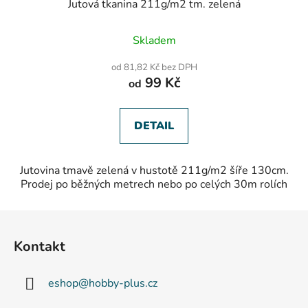
Jutová tkanina 211g/m2 tm. zelená
Průměrné
Skladem
hodnocení
produktu
od 81,82 Kč bez DPH
je
99 Kč
od
5,0
z
5
hvězdiček.
DETAIL
Jutovina tmavě zelená v hustotě 211g/m2 šíře 130cm.
Prodej po běžných metrech nebo po celých 30m rolích
Z
á
Kontakt
p
a
eshop
@
hobby-plus.cz
t