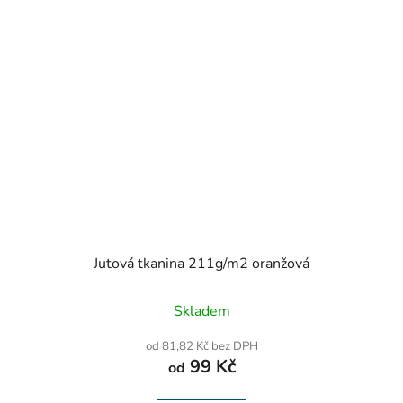
Jutová tkanina 211g/m2 oranžová
Průměrné
Skladem
hodnocení
produktu
od 81,82 Kč bez DPH
je
99 Kč
od
5,0
z