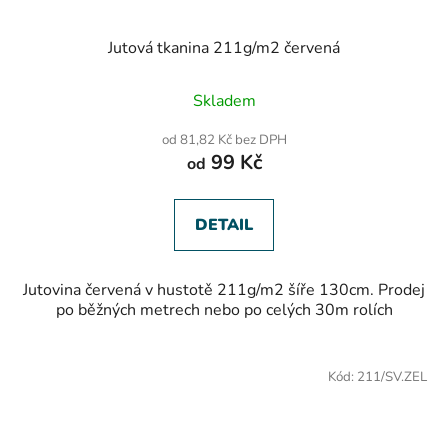
Jutová tkanina 211g/m2 červená
Průměrné
Skladem
hodnocení
produktu
od 81,82 Kč bez DPH
je
99 Kč
od
5,0
z
5
hvězdiček.
DETAIL
Jutovina červená v hustotě 211g/m2 šíře 130cm. Prodej
po běžných metrech nebo po celých 30m rolích
Kód:
211/SV.ZEL