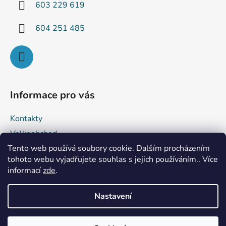
í
603 229 619
604 251 485
Informace pro vás
Kontakty
Velkoobchod
Tento web používá soubory cookie. Dalším procházením
Obchodní podmínky
tohoto webu vyjadřujete souhlas s jejich používáním.. Více
Podmínky ochrany osobních údajů
informací
zde
.
Reklamace a vrácení zboží
Nastavení
Vytvořil Shoptet