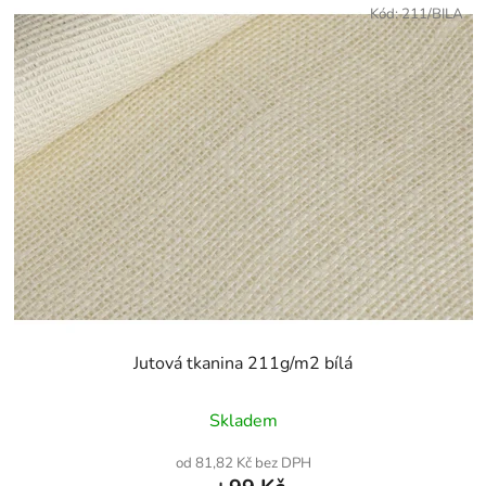
Kód:
211/BILA
Jutová tkanina 211g/m2 bílá
Skladem
od 81,82 Kč bez DPH