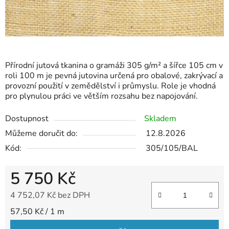
Přírodní jutová tkanina o gramáži 305 g/m² a šířce 105 cm v
roli 100 m je pevná jutovina určená pro obalové, zakrývací a
provozní použití v zemědělství i průmyslu. Role je vhodná
pro plynulou práci ve větším rozsahu bez napojování.
Dostupnost
Skladem
Můžeme doručit do:
12.8.2026
Kód:
305/105/BAL
5 750 Kč
4 752,07 Kč bez DPH
Měrná cena:
57,50 Kč / 1 m