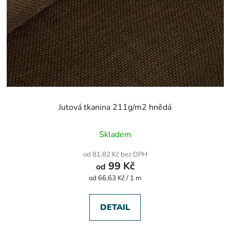
Jutová tkanina 211g/m2 hnědá
Průměrné
Skladem
hodnocení
produktu
od 81,82 Kč bez DPH
je
99 Kč
od
5,0
z
Měrná
od 66,63 Kč / 1 m
5
cena:
hvězdiček.
DETAIL