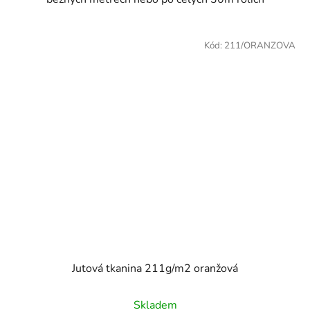
Kód:
211/ORANZOVA
Jutová tkanina 211g/m2 oranžová
Průměrné
Skladem
hodnocení