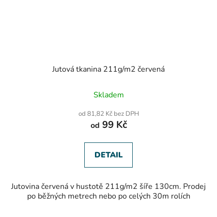
Jutová tkanina 211g/m2 červená
Průměrné
Skladem
hodnocení
produktu
od 81,82 Kč bez DPH
je
99 Kč
od
5,0
z
5
hvězdiček.
DETAIL
Jutovina červená v hustotě 211g/m2 šíře 130cm. Prodej
po běžných metrech nebo po celých 30m rolích