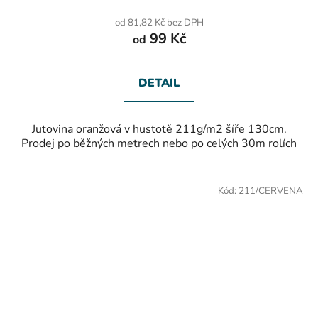
produktu
od 81,82 Kč bez DPH
je
99 Kč
od
5,0
z
5
hvězdiček.
DETAIL
Jutovina oranžová v hustotě 211g/m2 šíře 130cm.
Prodej po běžných metrech nebo po celých 30m rolích
Kód:
211/CERVENA