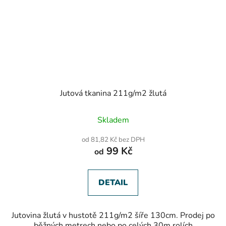
Jutová tkanina 211g/m2 žlutá
Skladem
od 81,82 Kč bez DPH
99 Kč
od
DETAIL
Jutovina žlutá v hustotě 211g/m2 šíře 130cm. Prodej po
běžných metrech nebo po celých 30m rolích