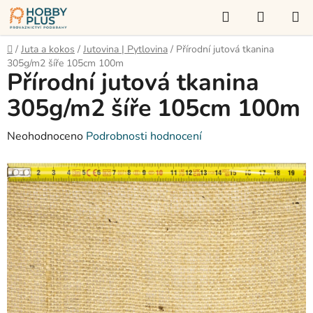
Přejít
Hledat
NÁKUP
na
KOŠÍK
obsah
Domů
/
Juta a kokos
/
Jutovina | Pytlovina
/
Přírodní jutová tkanina
305g/m2 šíře 105cm 100m
Přírodní jutová tkanina
305g/m2 šíře 105cm 100m
Průměrné
Neohodnoceno
Podrobnosti hodnocení
hodnocení
produktu
je
0,0
z
5
hvězdiček.