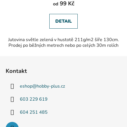
99 Kč
od
DETAIL
Jutovina světle zelená v hustotě 211g/m2 šíře 130cm.
Prodej po běžných metrech nebo po celých 30m rolích
Z
á
Kontakt
p
a
eshop
@
hobby-plus.cz
t
í
603 229 619
604 251 485