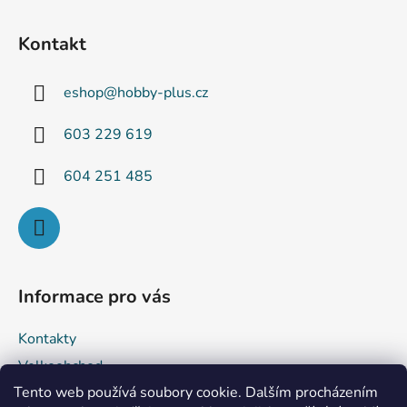
Z
á
Kontakt
p
a
eshop
@
hobby-plus.cz
t
í
603 229 619
604 251 485
Informace pro vás
Kontakty
Velkoobchod
Tento web používá soubory cookie. Dalším procházením
Obchodní podmínky