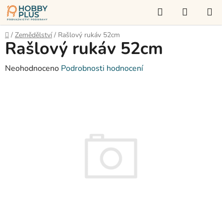
Přejít
Hledat
NÁKUP
na
KOŠÍK
obsah
Domů
/
Zemědělství
/
Rašlový rukáv 52cm
Rašlový rukáv 52cm
Průměrné
Neohodnoceno
Podrobnosti hodnocení
hodnocení
produktu
je
0,0
z
5
hvězdiček.