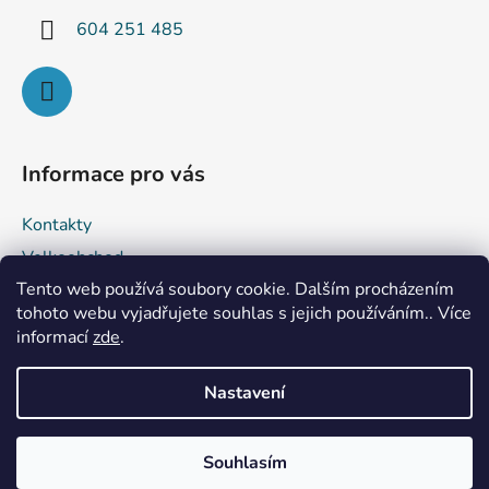
604 251 485
Informace pro vás
Kontakty
Velkoobchod
Tento web používá soubory cookie. Dalším procházením
Obchodní podmínky
tohoto webu vyjadřujete souhlas s jejich používáním.. Více
Podmínky ochrany osobních údajů
informací
zde
.
Reklamace a vrácení zboží
Nastavení
Vytvořil Shoptet
Souhlasím
Copyright 2026
Hobby PLUS s.r.o.
. Všechna práva