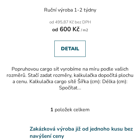
Ruční výroba 1-2 týdny
od 495,87 Kč bez DPH
600 Kč
od
/ m2
DETAIL
Popruhovou cargo síť vyrobíme na míru podle vašich
rozměrů. Stačí zadat rozměry, kalkulačka dopočítá plochu
a cenu. Kalkulačka cargo sítě Šířka (cm): Délka (cm):
Spočítat...
1
položek celkem
O
v
l
Zakázková výroba již od jednoho kusu bez
á
navýšení ceny
d