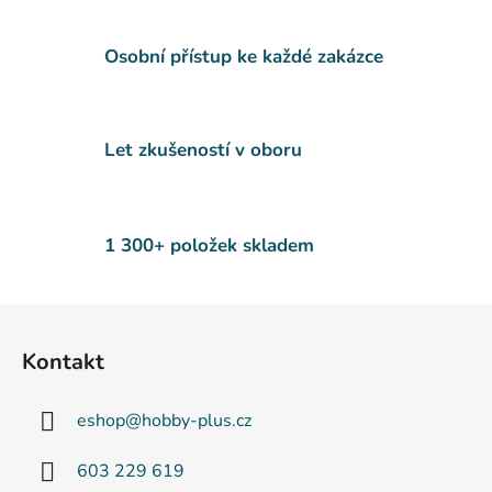
a
c
Osobní přístup ke každé zakázce
í
p
r
v
Let zkušeností v oboru
k
y
v
ý
1 300+ položek skladem
p
i
s
Z
u
á
Kontakt
p
a
eshop
@
hobby-plus.cz
t
í
603 229 619