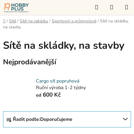
Přejít
Hledat
NÁKUP
na
KOŠÍK
obsah
Domů
/
Sítě
/
Sítě na zakázku
/
Sportovní a průmyslové
/
Sítě na skládky,
na stavby
Sítě na skládky, na stavby
Nejprodávanější
Cargo síť popruhová
Ruční výroba 1-2 týdny
600 Kč
od
Ř
Řadit podle:
Doporučujeme
a
z