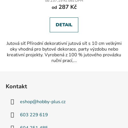
od 237,19 Kč bez DPH
287 Kč
od
DETAIL
Jutová síť Přírodní dekorativní jutová síť s 10 cm velkými
oky vhodná pro bytové dekorace, party výzdobu nebo
kreativní projekty. Vyrobená z 100 % jutového provázku
ruční prací,...
Z
á
Kontakt
p
a
eshop
@
hobby-plus.cz
t
í
603 229 619