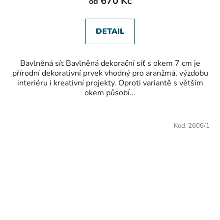
670 Kč
od
DETAIL
Bavlněná síť Bavlněná dekorační síť s okem 7 cm je
přírodní dekorativní prvek vhodný pro aranžmá, výzdobu
interiéru i kreativní projekty. Oproti variantě s větším
okem působí...
DOPRODEJ
Kód:
2606/1
SLEVA