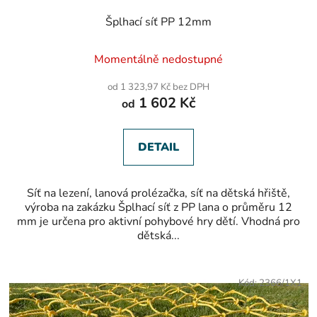
Šplhací síť PP 12mm
Momentálně nedostupné
od 1 323,97 Kč bez DPH
1 602 Kč
od
DETAIL
Síť na lezení, lanová prolézačka, síť na dětská hřiště,
výroba na zakázku Šplhací síť z PP lana o průměru 12
mm je určena pro aktivní pohybové hry dětí. Vhodná pro
dětská...
Kód:
2366/1X1