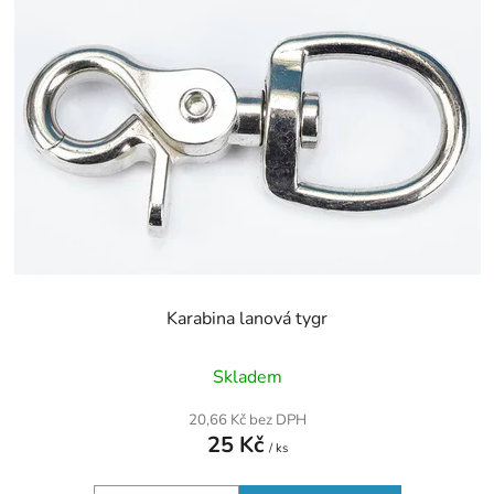
p
o
i
d
s
u
p
k
r
t
o
ů
d
u
k
t
ů
Karabina lanová tygr
Skladem
20,66 Kč bez DPH
25 Kč
/ ks