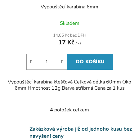
Vypouštěcí karabina 6mm
Skladem
14,05 Kč bez DPH
17 Kč
/ ks
DO KOŠÍKU
Vypouštěcí karabina klešťová Celková délka 60mm Oko
6mm Hmotnost 12g Barva stříbrná Cena za 1 kus
4
položek celkem
O
v
l
Zakázková výroba již od jednoho kusu bez
á
navýšení ceny