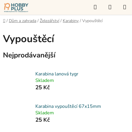
Přejít
Hledat
NÁKUP
na
KOŠÍK
obsah
Domů
/
Dům a zahrada
/
Železářství
/
Karabiny
/
Vypouštěcí
Vypouštěcí
Nejprodávanější
Karabina lanová tygr
Skladem
25 Kč
Karabina vypouštěcí 67x15mm
Skladem
25 Kč