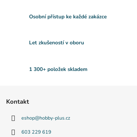
d
a
c
Osobní přístup ke každé zakázce
í
p
r
v
Let zkušeností v oboru
k
y
v
ý
1 300+ položek skladem
p
i
s
Z
u
á
Kontakt
p
a
eshop
@
hobby-plus.cz
t
í
603 229 619