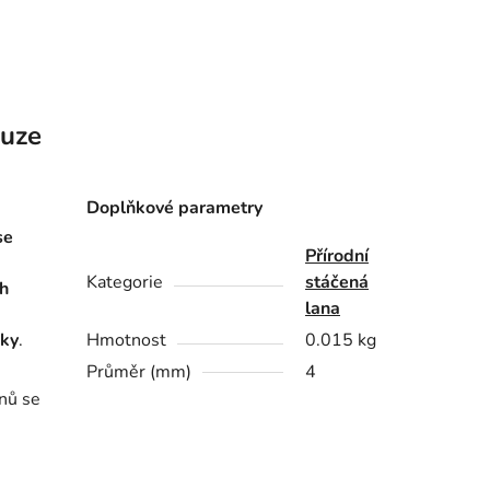
kuze
Doplňkové parametry
se
Přírodní
Kategorie
stáčená
ch
lana
sky
.
Hmotnost
0.015 kg
Průměr (mm)
4
inů se