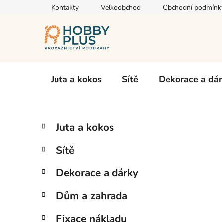
Přejít
Kontakty
Velkoobchod
Obchodní podmínk
na
obsah
Juta a kokos
Sítě
Dekorace a dá
P
K
Přeskočit
Juta a kokos
a
kategorie
o
t
s
Sítě
e
t
g
r
Dekorace a dárky
o
a
r
Dům a zahrada
i
n
e
n
Fixace nákladu