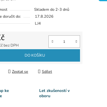
nost
Skladem do 2-3 dnů
 doručit do:
17.8.2026
LJ4
Kč
Kč bez DPH
 cena:
DO KOŠÍKU
Zeptat se
Sdílet
up ke
Let zkušeností v
e
oboru