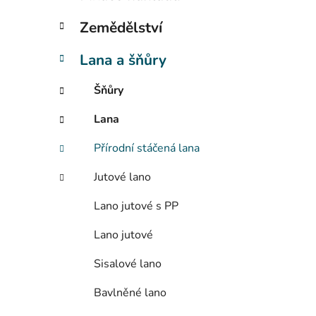
í
p
Zemědělství
a
n
Lana a šňůry
e
Šňůry
l
Lana
Přírodní stáčená lana
Jutové lano
Lano jutové s PP
Lano jutové
Sisalové lano
Bavlněné lano