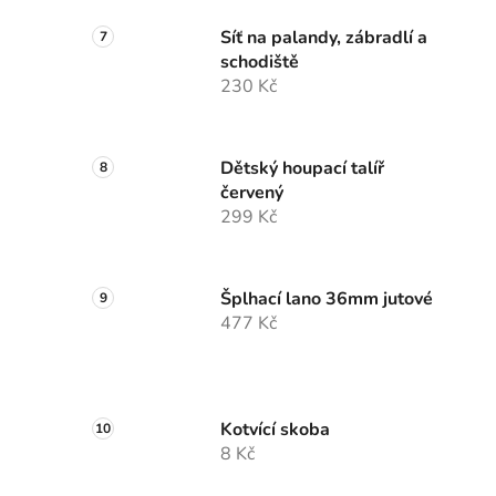
Síť na palandy, zábradlí a
schodiště
230 Kč
Dětský houpací talíř
červený
299 Kč
Šplhací lano 36mm jutové
477 Kč
Kotvící skoba
8 Kč