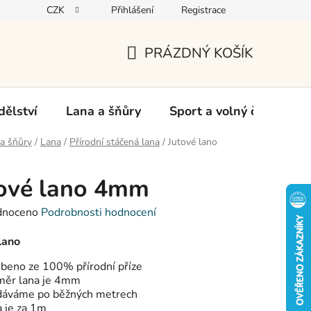
CZK
Přihlášení
Registrace
oží
PRÁZDNÝ KOŠÍK
NÁKUPNÍ
KOŠÍK
ělství
Lana a šňůry
Sport a volný čas
Ch
a šňůry
/
Lana
/
Přírodní stáčená lana
/
Jutové lano
ové lano 4mm
né
dnoceno
Podrobnosti hodnocení
ení
tu
lano
obeno ze 100% přírodní příze
měr lana je 4mm
dáváme po běžných metrech
 je za 1m
ek.