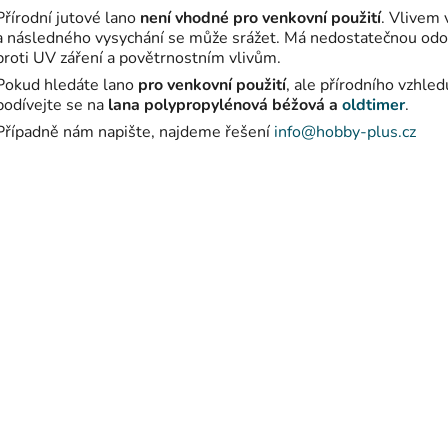
Přírodní jutové lano
není vhodné pro venkovní použití
. Vlivem 
a následného vysychání se může srážet. Má nedostatečnou odo
proti UV záření a povětrnostním vlivům.
Pokud hledáte lano
pro venkovní použití
, ale přírodního vzhled
podívejte se na
lana polypropylénová béžová a
oldtimer
.
Případně nám napište, najdeme řešení
info@hobby-plus.cz