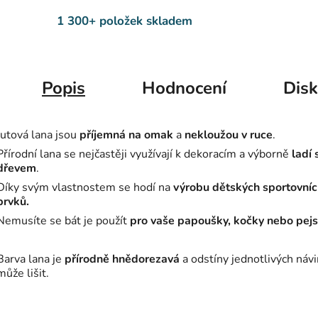
1 300+ položek skladem
Popis
Hodnocení
Dis
Jutová lana jsou
příjemná na omak
a
nekloužou v ruce
.
Přírodní lana se nejčastěji využívají k dekoracím a výborně
ladí 
dřevem
.
Díky svým vlastnostem se hodí na
výrobu dětských sportovní
prvků.
Nemusíte se bát je použít
pro vaše papoušky, kočky nebo pej
Barva lana je
přírodně hnědorezavá
a odstíny jednotlivých náv
může lišit.