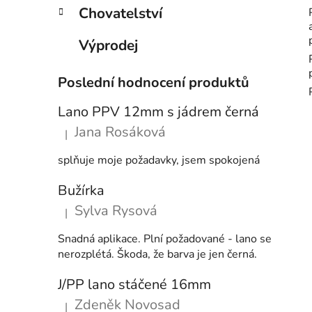
Chovatelství
Výprodej
Poslední hodnocení produktů
Lano PPV 12mm s jádrem černá
Jana Rosáková
|
Hodnocení produktu je 5 z 5 hvězdiček.
splňuje moje požadavky, jsem spokojená
Bužírka
Sylva Rysová
|
Hodnocení produktu je 5 z 5 hvězdiček.
Snadná aplikace. Plní požadované - lano se
nerozplétá. Škoda, že barva je jen černá.
J/PP lano stáčené 16mm
Zdeněk Novosad
|