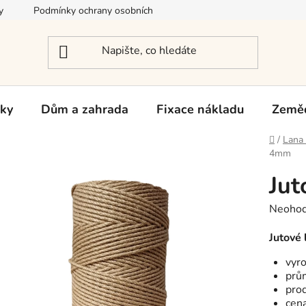
y
Podmínky ochrany osobních údajů
Reklamace a vrácení zb
rky
Dům a zahrada
Fixace nákladu
Zeměd
Domů
/
Lana 
4mm
Jut
Průměr
Neoho
hodnoc
produk
Jutové 
je
vyr
0,0
prů
z
pro
5
cena
hvězdič