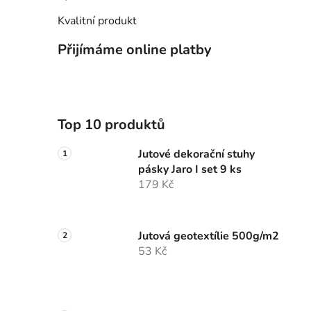
Hodnocení produktu je 5 z 5 hvězdiček.
Kvalitní produkt
Přijímáme online platby
Top 10 produktů
Jutové dekorační stuhy
pásky Jaro I set 9 ks
179 Kč
Jutová geotextílie 500g/m2
53 Kč