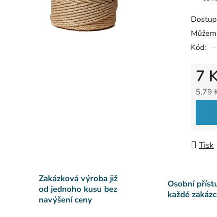
Dostup
Můžeme
Kód:
7 
5,79 
Měrná
Tisk
Zakázková výroba již
Osobní příst
od jednoho kusu bez
každé zakázc
navýšení ceny