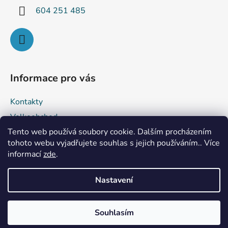
604 251 485
Informace pro vás
Kontakty
Velkoobchod
Tento web používá soubory cookie. Dalším procházením
Obchodní podmínky
tohoto webu vyjadřujete souhlas s jejich používáním.. Více
Podmínky ochrany osobních údajů
informací
zde
.
Reklamace a vrácení zboží
Nastavení
Vytvořil Shoptet
Souhlasím
Copyright 2026
Hobby PLUS s.r.o.
. Všechna práva
vyhrazena.