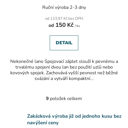
Ruční výroba 2-3 dny
od 123,97 Kč bez DPH
150 Kč
od
/ ks
DETAIL
Nekonečné lano Spojovací záplet slouží k pevnému a
trvalému spojení dvou lan bez použití uzlů nebo
kovových spojek. Zachovává vyšší pevnost než běžné
svázání a vytváří kompaktní...
9
položek celkem
O
v
l
Zakázková výroba již od jednoho kusu bez
á
navýšení ceny
d