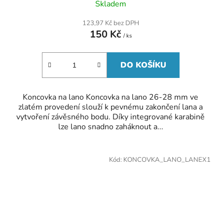
Skladem
hodnocení
produktu
123,97 Kč bez DPH
je
150 Kč
5,0
/ ks
z
5
hvězdiček.
DO KOŠÍKU
Koncovka na lano Koncovka na lano 26-28 mm ve
zlatém provedení slouží k pevnému zakončení lana a
vytvoření závěsného bodu. Díky integrované karabině
lze lano snadno zaháknout a...
Kód:
KONCOVKA_LANO_LANEX1