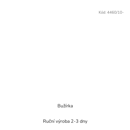
Kód:
4460/10-
Bužírka
Průměrné
Ruční výroba 2-3 dny
hodnocení
produktu