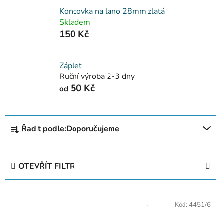
Koncovka na lano 28mm zlatá
Skladem
150 Kč
Záplet
Ruční výroba 2-3 dny
50 Kč
od
Ř
Řadit podle:
Doporučujeme
a
z
e
OTEVŘÍT FILTR
n
í
V
p
Kód:
4451/6
ý
r