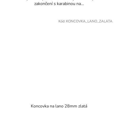
zakončení s karabinou na...
Kód:
KONCOVKA_LANO_ZALATA
Koncovka na lano 28mm zlatá
Průměrné