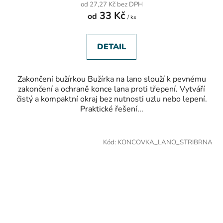
od 27,27 Kč bez DPH
je
33 Kč
od
5,0
/ ks
z
5
hvězdiček.
DETAIL
Zakončení bužírkou Bužírka na lano slouží k pevnému
zakončení a ochraně konce lana proti třepení. Vytváří
čistý a kompaktní okraj bez nutnosti uzlu nebo lepení.
Praktické řešení...
Kód:
KONCOVKA_LANO_STRIBRNA