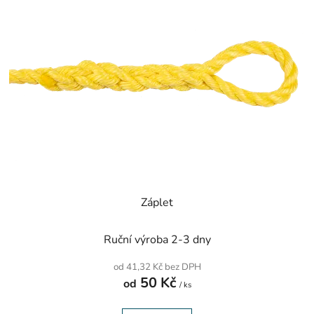
p
o
i
d
s
u
p
k
r
t
o
ů
d
u
k
t
ů
Záplet
Ruční výroba 2-3 dny
od 41,32 Kč bez DPH
50 Kč
od
/ ks