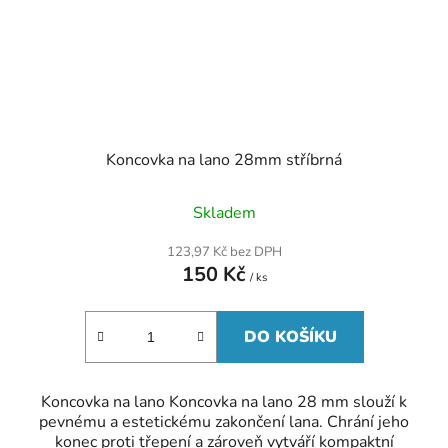
Koncovka na lano 28mm stříbrná
Průměrné
Skladem
hodnocení
produktu
123,97 Kč bez DPH
je
150 Kč
5,0
/ ks
z
5
hvězdiček.
DO KOŠÍKU
Koncovka na lano Koncovka na lano 28 mm slouží k
pevnému a estetickému zakončení lana. Chrání jeho
konec proti třepení a zároveň vytváří kompaktní