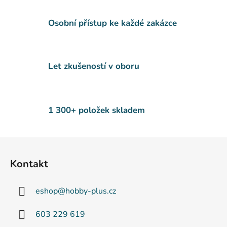
a
c
Osobní přístup ke každé zakázce
í
p
r
v
Let zkušeností v oboru
k
y
v
ý
1 300+ položek skladem
p
i
s
Z
u
á
Kontakt
p
a
eshop
@
hobby-plus.cz
t
í
603 229 619