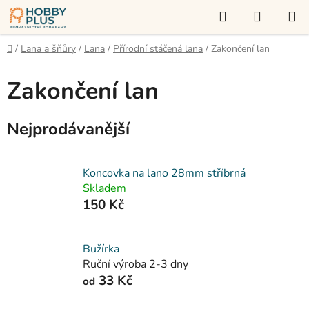
Přejít
Hledat
NÁKUP
na
KOŠÍK
obsah
Domů
/
Lana a šňůry
/
Lana
/
Přírodní stáčená lana
/
Zakončení lan
Zakončení lan
Nejprodávanější
Koncovka na lano 28mm stříbrná
Skladem
150 Kč
Bužírka
Ruční výroba 2-3 dny
33 Kč
od