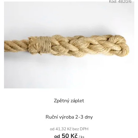
Kód:
4820/6
Zpětný záplet
Ruční výroba 2-3 dny
od 41,32 Kč bez DPH
50 Kč
od
/ ks