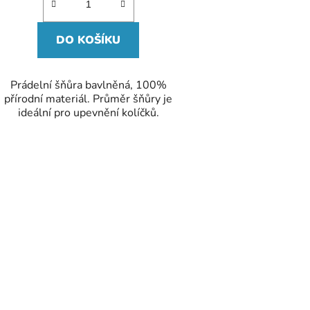
DO KOŠÍKU
Prádelní šňůra bavlněná, 100%
přírodní materiál. Průměr šňůry je
ideální pro upevnění kolíčků.
O
v
l
á
d
a
c
í
p
r
v