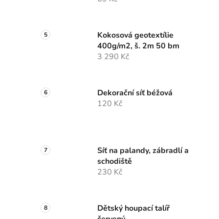
Kokosová geotextílie
400g/m2, š. 2m 50 bm
3 290 Kč
Dekorační síť béžová
120 Kč
Síť na palandy, zábradlí a
schodiště
230 Kč
Dětský houpací talíř