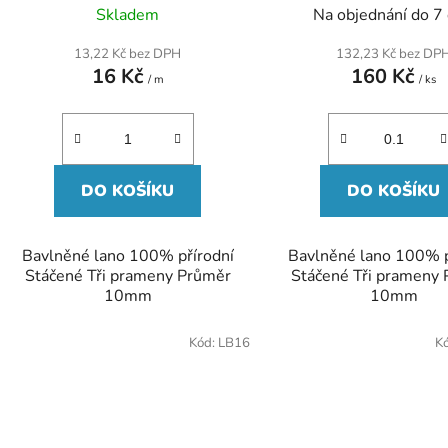
t
Skladem
Na objednání do 7
ů
13,22 Kč bez DPH
132,23 Kč bez DP
16 Kč
160 Kč
/ m
/ ks
DO KOŠÍKU
DO KOŠÍKU
Bavlněné lano 100% přírodní
Bavlněné lano 100% p
Stáčené Tři prameny Průměr
Stáčené Tři prameny
10mm
10mm
Kód:
LB16
K