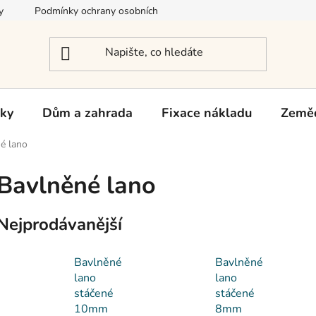
y
Podmínky ochrany osobních údajů
Reklamace a vrácení zb
rky
Dům a zahrada
Fixace nákladu
Zeměd
é lano
Bavlněné lano
Nejprodávanější
Bavlněné
Bavlněné
lano
lano
stáčené
stáčené
10mm
8mm