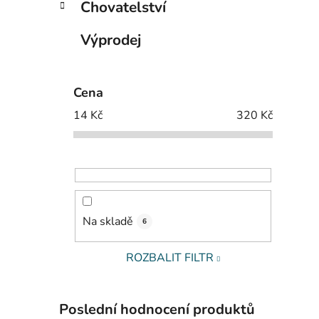
Chovatelství
Výprodej
Cena
14
Kč
320
Kč
Na skladě
6
ROZBALIT FILTR
Poslední hodnocení produktů