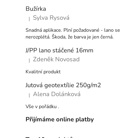
Bužírka
Sylva Rysová
|
Hodnocení produktu je 5 z 5 hvězdiček.
Snadná aplikace. Plní požadované - lano se
nerozplétá. Škoda, že barva je jen černá.
J/PP lano stáčené 16mm
Zdeněk Novosad
|
Hodnocení produktu je 5 z 5 hvězdiček.
Kvalitní produkt
Jutová geotextílie 250g/m2
Alena Dolánková
|
Hodnocení produktu je 5 z 5 hvězdiček.
Vše v pořádku .
Přijímáme online platby