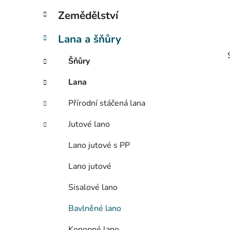
p
Zemědělství
a
n
Lana a šňůry
e
Šňůry
l
Lana
Přírodní stáčená lana
i
Jutové lano
Lano jutové s PP
Lano jutové
Sisalové lano
Bavlněné lano
Konopné lano