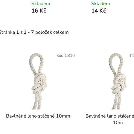
Skladem
Skladem
16 Kč
14 Kč
Stránka
1
z
1
-
7
položek celkem
V
Kód:
LB10
K
ý
p
s
p
r
o
d
Bavlněné lano stáčené 10mm
Bavlněné lano stáče
u
10m
k