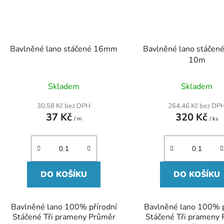
Bavlněné lano stáčené 16mm
Bavlněné lano stáče
10m
Průměrné
Skladem
Skladem
hodnocení
produktu
30,58 Kč bez DPH
264,46 Kč bez DP
je
37 Kč
320 Kč
5,0
/ m
/ ks
z
5
hvězdiček.
DO KOŠÍKU
DO KOŠÍKU
Bavlněné lano 100% přírodní
Bavlněné lano 100% p
Stáčené Tři prameny Průměr
Stáčené Tři prameny