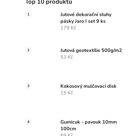
Top 10 produktů
Jutové dekorační stuhy
pásky Jaro I set 9 ks
179 Kč
Jutová geotextílie 500g/m2
53 Kč
Kokosový mulčovací disk
15 Kč
Gumicuk - pavouk 10mm
100cm
69 Kč