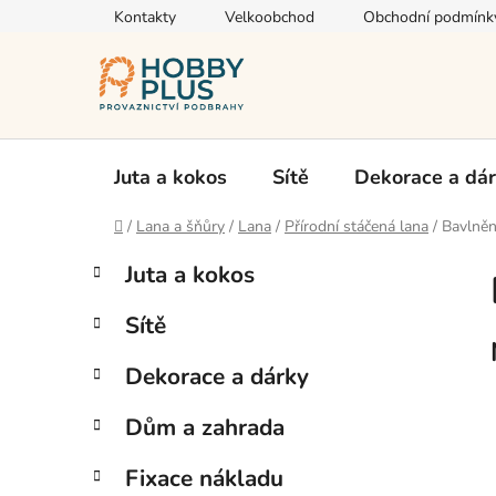
Přejít
Kontakty
Velkoobchod
Obchodní podmínk
na
obsah
Juta a kokos
Sítě
Dekorace a dá
Domů
/
Lana a šňůry
/
Lana
/
Přírodní stáčená lana
/
Bavlněn
P
K
Přeskočit
Juta a kokos
a
kategorie
o
t
s
Sítě
e
t
g
r
Dekorace a dárky
o
a
r
Dům a zahrada
i
n
e
n
Fixace nákladu
í