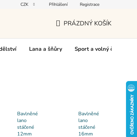
CZK
Přihlášení
Registrace
oží
PRÁZDNÝ KOŠÍK
NÁKUPNÍ
KOŠÍK
ělství
Lana a šňůry
Sport a volný čas
Ch
Bavlněné
Bavlněné
lano
lano
stáčené
stáčené
12mm
16mm