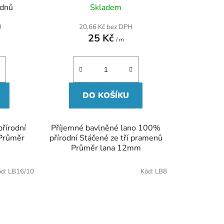
 dnů
Skladem
H
20,66 Kč bez DPH
25 Kč
/ m
DO KOŠÍKU
řírodní
Příjemné bavlněné lano 100%
 Průměr
přírodní Stáčené ze tří pramenů
Průměr lana 12mm
ód:
LB16/10
Kód:
LB8