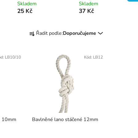
Skladem
Skladem
25 Kč
37 Kč
Ř
Řadit podle:
Doporučujeme
a
z
e
ód:
LB10/10
Kód:
LB12
n
í
p
r
o
d
u
k
né 10mm
Bavlněné lano stáčené 12mm
t
ů