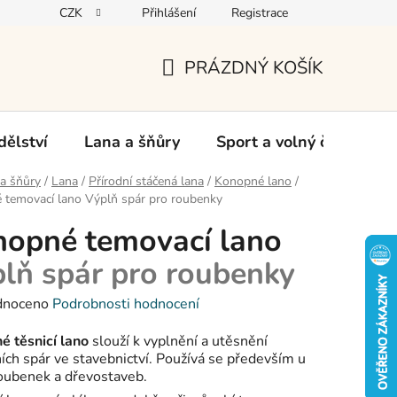
CZK
Přihlášení
Registrace
oží
PRÁZDNÝ KOŠÍK
NÁKUPNÍ
KOŠÍK
ělství
Lana a šňůry
Sport a volný čas
Ch
a šňůry
/
Lana
/
Přírodní stáčená lana
/
Konopné lano
/
 temovací lano
Výplň spár pro roubenky
opné temovací lano
lň spár pro roubenky
né
dnoceno
Podrobnosti hodnocení
ení
tu
 těsnicí lano
slouží k vyplnění a utěsnění
ních spár ve stavebnictví. Používá se především u
oubenek a dřevostaveb.