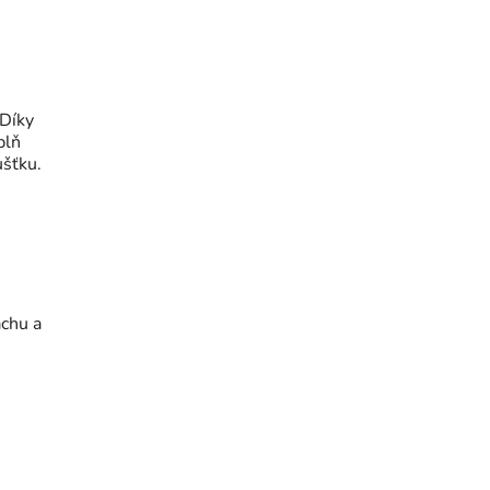
 Díky
plň
ušťku.
achu a