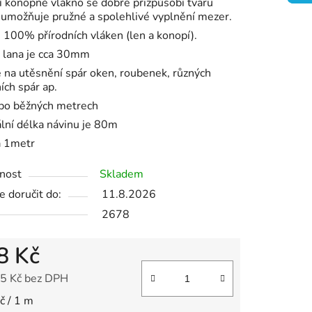
í konopné vlákno se dobře přizpůsobí tvaru
 umožňuje pružné a spolehlivé vyplnění mezer.
ek.
 100% přírodních vláken (len a konopí).
 lana je cca 30mm
na utěsnění spár oken, roubenek, různých
ních spár ap.
 po běžných metrech
ní délka návinu je 80m
a 1metr
nost
Skladem
 doručit do:
11.8.2026
2678
8 Kč
5 Kč bez DPH
 cena:
č / 1 m