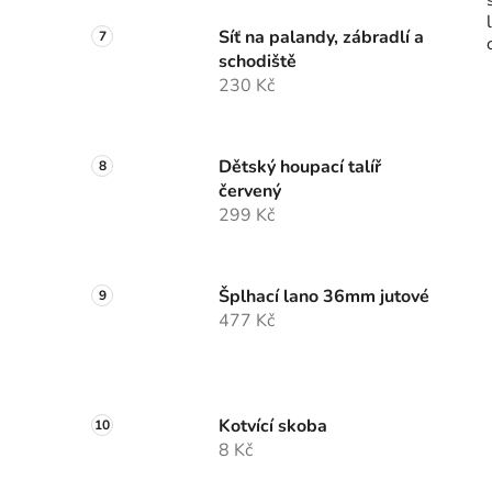
Síť na palandy, zábradlí a
schodiště
230 Kč
Dětský houpací talíř
červený
299 Kč
Šplhací lano 36mm jutové
477 Kč
Kotvící skoba
8 Kč