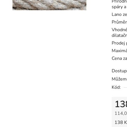
Přírodn
5
spáry a
hvězdič
Lano ze
Průměr
Vhodné 
dilatač
Prodej
Maximál
Cena z
Dostup
Můžeme
Kód:
13
114,0
Měrná
138 K