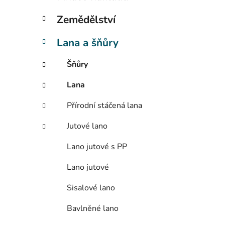
í
p
Zemědělství
a
n
Lana a šňůry
e
Šňůry
l
Lana
Přírodní stáčená lana
Jutové lano
Lano jutové s PP
Lano jutové
Sisalové lano
Bavlněné lano