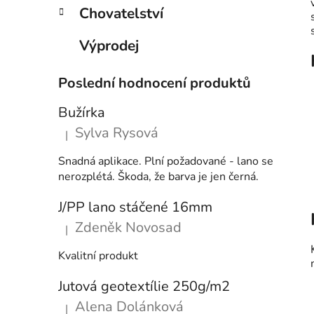
Chovatelství
Výprodej
Poslední hodnocení produktů
Bužírka
Sylva Rysová
|
Hodnocení produktu je 5 z 5 hvězdiček.
Snadná aplikace. Plní požadované - lano se
nerozplétá. Škoda, že barva je jen černá.
J/PP lano stáčené 16mm
Zdeněk Novosad
|
Hodnocení produktu je 5 z 5 hvězdiček.
Kvalitní produkt
Jutová geotextílie 250g/m2
Alena Dolánková
|