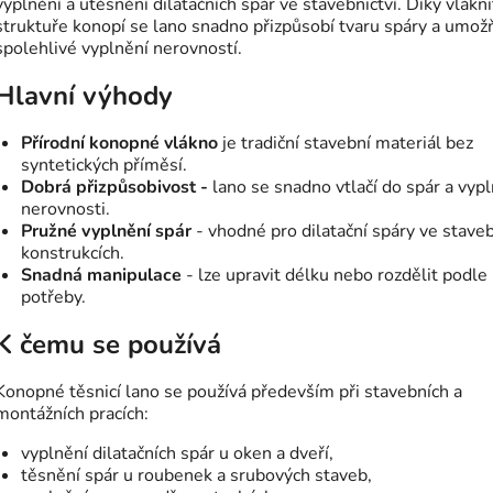
vyplnění a utěsnění dilatačních spár ve stavebnictví. Díky vlákn
struktuře konopí se lano snadno přizpůsobí tvaru spáry a umož
spolehlivé vyplnění nerovností.
Hlavní výhody
Přírodní konopné vlákno
je tradiční stavební materiál bez
syntetických příměsí.
Dobrá přizpůsobivost -
lano se snadno vtlačí do spár a vypl
nerovnosti.
Pružné vyplnění spár
- vhodné pro dilatační spáry ve stave
konstrukcích.
Snadná manipulace
- lze upravit délku nebo rozdělit podle
potřeby.
K čemu se používá
Konopné těsnicí lano se používá především při stavebních a
montážních pracích:
vyplnění dilatačních spár u oken a dveří,
těsnění spár u roubenek a srubových staveb,