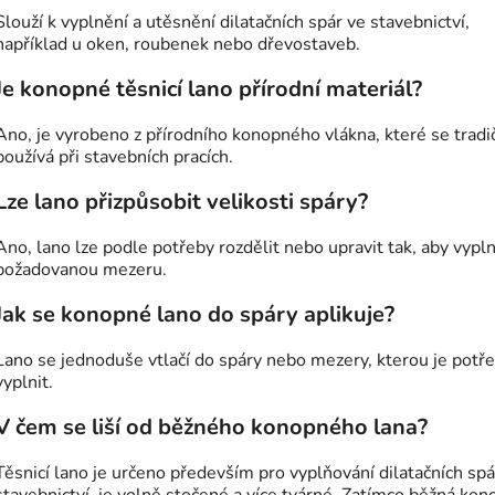
Slouží k vyplnění a utěsnění dilatačních spár ve stavebnictví,
například u oken, roubenek nebo dřevostaveb.
Je konopné těsnicí lano přírodní materiál?
Ano, je vyrobeno z přírodního konopného vlákna, které se tradi
používá při stavebních pracích.
Lze lano přizpůsobit velikosti spáry?
Ano, lano lze podle potřeby rozdělit nebo upravit tak, aby vypln
požadovanou mezeru.
Jak se konopné lano do spáry aplikuje?
Lano se jednoduše vtlačí do spáry nebo mezery, kterou je potř
vyplnit.
V čem se liší od běžného konopného lana?
Těsnicí lano je určeno především pro vyplňování dilatačních spá
stavebnictví, je volně stočené a více tvárné. Zatímco běžná ko