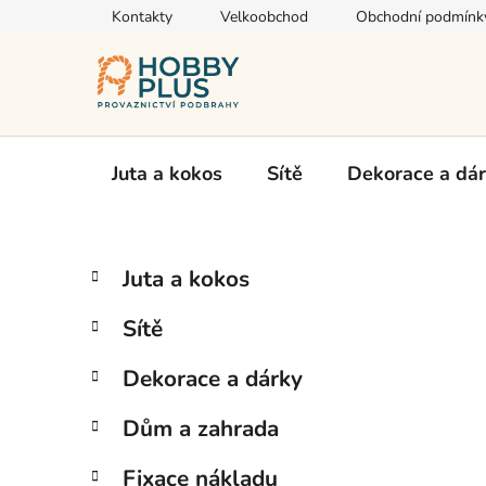
Přejít
Kontakty
Velkoobchod
Obchodní podmínk
na
obsah
Juta a kokos
Sítě
Dekorace a dá
P
K
Přeskočit
Juta a kokos
a
kategorie
o
t
s
Sítě
e
t
g
r
Dekorace a dárky
o
a
r
Dům a zahrada
i
n
e
n
Fixace nákladu