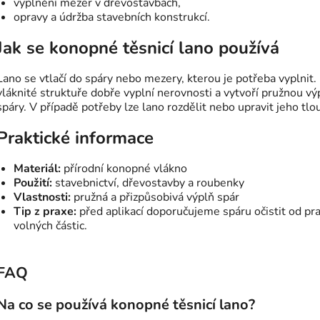
vyplnění mezer v dřevostavbách,
opravy a údržba stavebních konstrukcí.
Jak se konopné těsnicí lano používá
Lano se vtlačí do spáry nebo mezery, kterou je potřeba vyplnit.
vláknité struktuře dobře vyplní nerovnosti a vytvoří pružnou vý
spáry. V případě potřeby lze lano rozdělit nebo upravit jeho tlo
Praktické informace
Materiál:
přírodní konopné vlákno
Použití:
stavebnictví, dřevostavby a roubenky
Vlastnosti:
pružná a přizpůsobivá výplň spár
Tip z praxe:
před aplikací doporučujeme spáru očistit od pr
volných částic.
FAQ
Na co se používá konopné těsnicí lano?