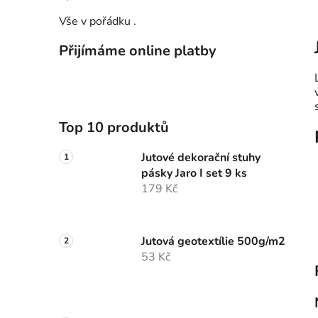
Hodnocení produktu je 5 z 5 hvězdiček.
Vše v pořádku .
Přijímáme online platby
Top 10 produktů
Jutové dekorační stuhy
pásky Jaro I set 9 ks
179 Kč
Jutová geotextílie 500g/m2
53 Kč