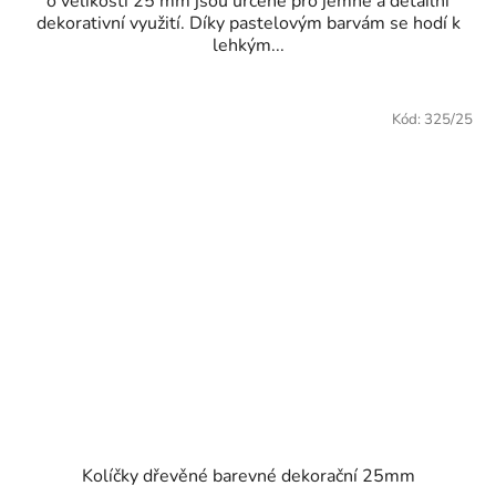
o velikosti 25 mm jsou určené pro jemné a detailní
dekorativní využití. Díky pastelovým barvám se hodí k
lehkým...
Kód:
325/25
Kolíčky dřevěné barevné dekorační 25mm