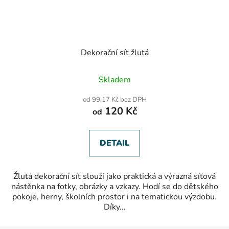
Dekorační síť žlutá
Průměrné
Skladem
hodnocení
produktu
od 99,17 Kč bez DPH
je
120 Kč
od
5,0
z
5
hvězdiček.
DETAIL
Žlutá dekorační síť slouží jako praktická a výrazná síťová
nástěnka na fotky, obrázky a vzkazy. Hodí se do dětského
pokoje, herny, školních prostor i na tematickou výzdobu.
Díky...