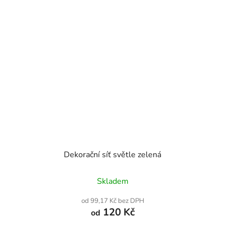
Dekorační síť světle zelená
Průměrné
Skladem
hodnocení
produktu
od 99,17 Kč bez DPH
je
120 Kč
od
5,0
z