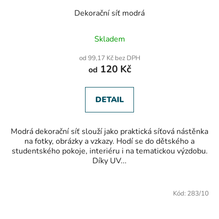
Dekorační síť modrá
Průměrné
Skladem
hodnocení
produktu
od 99,17 Kč bez DPH
je
120 Kč
od
5,0
z
5
hvězdiček.
DETAIL
Modrá dekorační síť slouží jako praktická síťová nástěnka
na fotky, obrázky a vzkazy. Hodí se do dětského a
studentského pokoje, interiéru i na tematickou výzdobu.
Díky UV...
Kód:
283/10