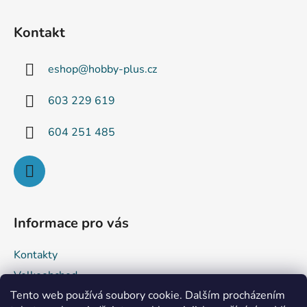
Z
á
Kontakt
p
a
eshop
@
hobby-plus.cz
t
í
603 229 619
604 251 485
Informace pro vás
Kontakty
Velkoobchod
Tento web používá soubory cookie. Dalším procházením
Obchodní podmínky