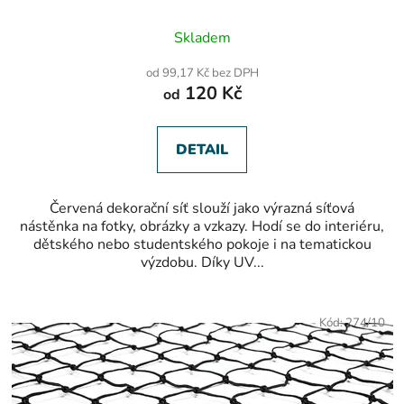
Průměrné
Skladem
hodnocení
produktu
od 99,17 Kč bez DPH
je
120 Kč
od
5,0
z
5
hvězdiček.
DETAIL
Červená dekorační síť slouží jako výrazná síťová
nástěnka na fotky, obrázky a vzkazy. Hodí se do interiéru,
dětského nebo studentského pokoje i na tematickou
výzdobu. Díky UV...
Kód:
274/10