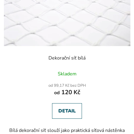
Dekorační síť bílá
Průměrné
Skladem
hodnocení
produktu
od 99,17 Kč bez DPH
je
120 Kč
od
5,0
z
5
hvězdiček.
DETAIL
Bílá dekorační síť slouží jako praktická síťová nástěnka