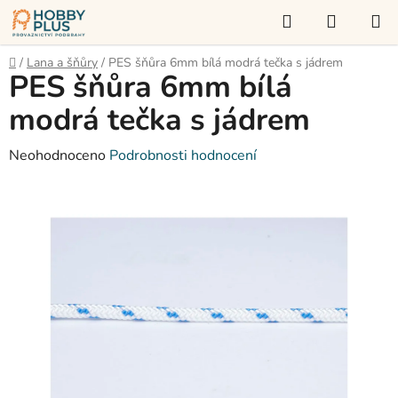
Přejít
Hledat
NÁKUP
na
KOŠÍK
obsah
Domů
/
Lana a šňůry
/
PES šňůra 6mm bílá modrá tečka s jádrem
PES šňůra 6mm bílá
modrá tečka s jádrem
Průměrné
Neohodnoceno
Podrobnosti hodnocení
hodnocení
produktu
je
0,0
z
5
hvězdiček.