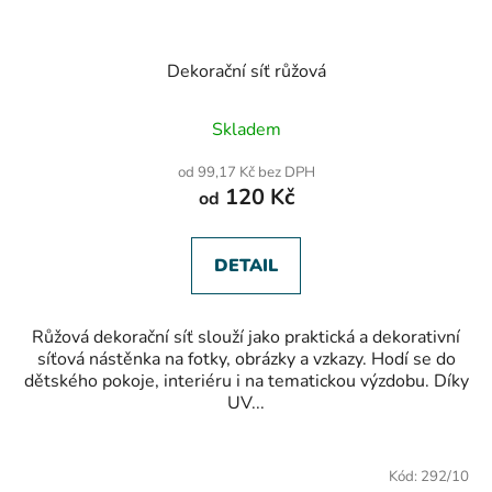
Dekorační síť růžová
Průměrné
Skladem
hodnocení
produktu
od 99,17 Kč bez DPH
je
120 Kč
od
5,0
z
5
hvězdiček.
DETAIL
Růžová dekorační síť slouží jako praktická a dekorativní
síťová nástěnka na fotky, obrázky a vzkazy. Hodí se do
dětského pokoje, interiéru i na tematickou výzdobu. Díky
UV...
Kód:
292/10