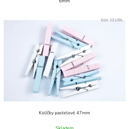
6mm
Kód:
331/BIL
Kolíčky pastelové 47mm
Průměrné
Skladem