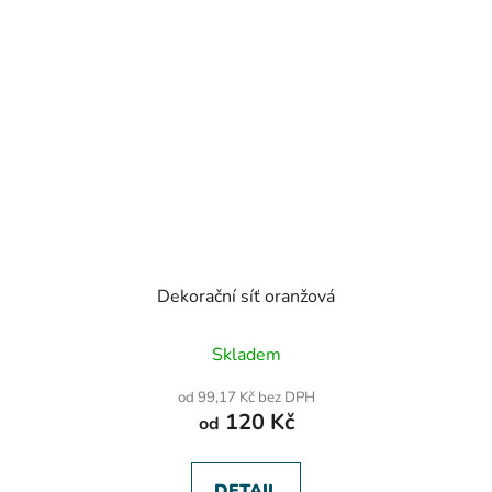
Dekorační síť oranžová
Průměrné
Skladem
hodnocení
produktu
od 99,17 Kč bez DPH
je
120 Kč
od
5,0
z
5
hvězdiček.
DETAIL