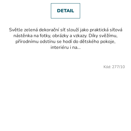
5
hvězdiček.
DETAIL
Světle zelená dekorační síť slouží jako praktická síťová
nástěnka na fotky, obrázky a vzkazy. Díky svěžímu,
přírodnímu odstínu se hodí do dětského pokoje,
interiéru i na...
Kód:
277/10