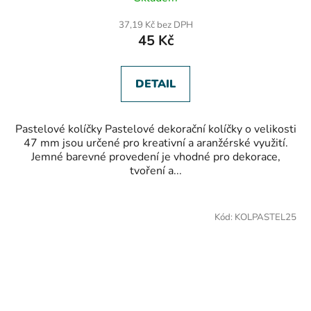
hodnocení
produktu
37,19 Kč bez DPH
je
45 Kč
5,0
z
5
hvězdiček.
DETAIL
Pastelové kolíčky Pastelové dekorační kolíčky o velikosti
47 mm jsou určené pro kreativní a aranžérské využití.
Jemné barevné provedení je vhodné pro dekorace,
tvoření a...
Kód:
KOLPASTEL25