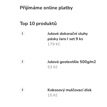
Přijímáme online platby
Top 10 produktů
Jutové dekorační stuhy
pásky Jaro I set 9 ks
179 Kč
Jutová geotextílie 500g/m2
53 Kč
Kokosový mulčovací disk
15 Kč