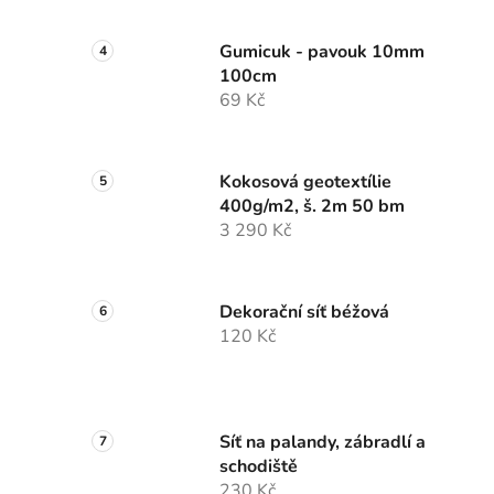
Gumicuk - pavouk 10mm
100cm
69 Kč
Kokosová geotextílie
400g/m2, š. 2m 50 bm
3 290 Kč
Dekorační síť béžová
120 Kč
Síť na palandy, zábradlí a
schodiště
230 Kč