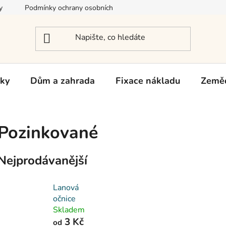
y
Podmínky ochrany osobních údajů
Reklamace a vrácení zb
rky
Dům a zahrada
Fixace nákladu
Zeměd
Pozinkované
Nejprodávanější
Lanová
očnice
Skladem
3 Kč
od