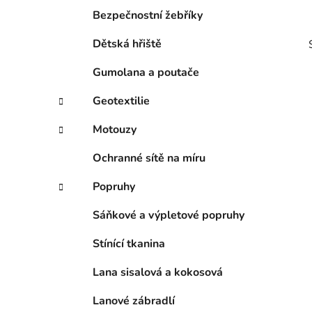
p
Bezpečnostní žebříky
a
Dětská hřiště
n
e
Gumolana a poutače
l
Geotextilie
Motouzy
i
Ochranné sítě na míru
Popruhy
Sáňkové a výpletové popruhy
Stínící tkanina
Lana sisalová a kokosová
Lanové zábradlí