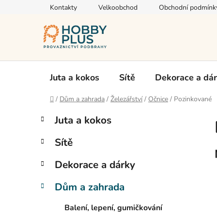
Přejít
Kontakty
Velkoobchod
Obchodní podmínk
na
obsah
Juta a kokos
Sítě
Dekorace a dá
Domů
/
Dům a zahrada
/
Železářství
/
Očnice
/
Pozinkované
P
K
Přeskočit
Juta a kokos
a
kategorie
o
t
s
Sítě
e
t
g
r
Dekorace a dárky
o
a
r
Dům a zahrada
i
n
e
n
Balení, lepení, gumičkování
í