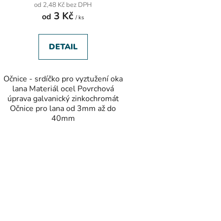
od 2,48 Kč bez DPH
3 Kč
od
/ ks
DETAIL
Očnice - srdíčko pro vyztužení oka
lana Materiál ocel Povrchová
úprava galvanický zinkochromát
Očnice pro lana od 3mm až do
40mm
O
v
l
á
d
a
c
í