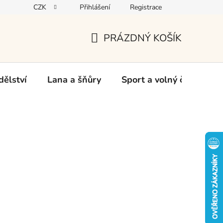
CZK
Přihlášení
Registrace
oží
PRÁZDNÝ KOŠÍK
NÁKUPNÍ
KOŠÍK
ělství
Lana a šňůry
Sport a volný čas
Ch