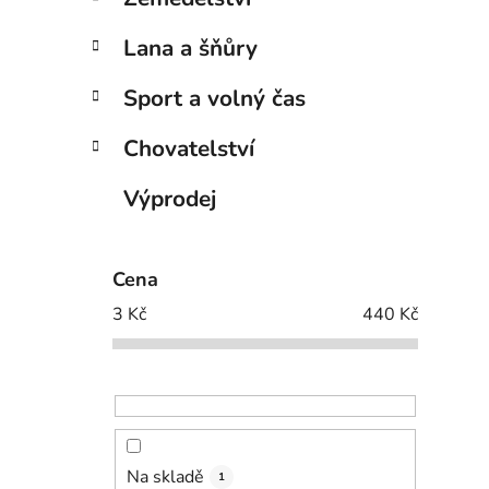
Lana a šňůry
Sport a volný čas
Chovatelství
Výprodej
Cena
3
Kč
440
Kč
Na skladě
1