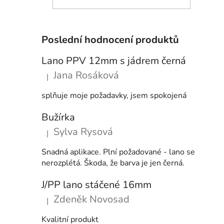
Poslední hodnocení produktů
Lano PPV 12mm s jádrem černá
Jana Rosáková
|
Hodnocení produktu je 5 z 5 hvězdiček.
splňuje moje požadavky, jsem spokojená
Bužírka
Sylva Rysová
|
Hodnocení produktu je 5 z 5 hvězdiček.
Snadná aplikace. Plní požadované - lano se
nerozplétá. Škoda, že barva je jen černá.
J/PP lano stáčené 16mm
Zdeněk Novosad
|
Hodnocení produktu je 5 z 5 hvězdiček.
Kvalitní produkt