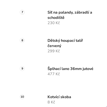
Síť na palandy, zábradlí a
schodiště
230 Kč
Dětský houpací talíř
červený
299 Kč
Šplhací lano 36mm jutové
477 Kč
Kotvící skoba
8 Kč