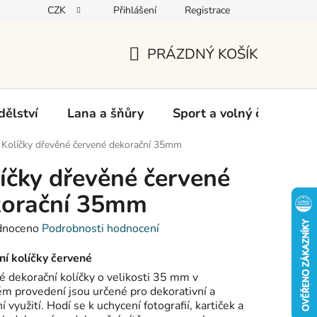
CZK
Přihlášení
Registrace
oží
PRÁZDNÝ KOŠÍK
NÁKUPNÍ
KOŠÍK
ělství
Lana a šňůry
Sport a volný čas
Ch
Kolíčky dřevěné červené dekorační 35mm
íčky dřevěné červené
korační 35mm
né
dnoceno
Podrobnosti hodnocení
ení
tu
ní kolíčky červené
 dekorační kolíčky o velikosti 35 mm v
m provedení jsou určené pro dekorativní a
í využití. Hodí se k uchycení fotografií, kartiček a