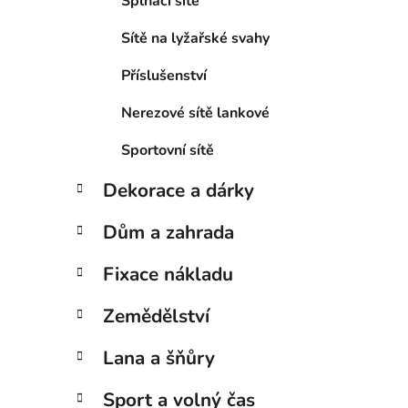
Šplhací sítě
p
a
Sítě na lyžařské svahy
n
Příslušenství
e
l
Nerezové sítě lankové
Sportovní sítě
Dekorace a dárky
Dům a zahrada
Fixace nákladu
Zemědělství
Lana a šňůry
Sport a volný čas