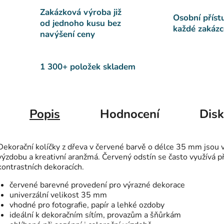
Zakázková výroba již
Osobní příst
od jednoho kusu bez
každé zakázc
navýšení ceny
1 300+ položek skladem
Popis
Hodnocení
Dis
Dekorační kolíčky z dřeva v červené barvě o délce 35 mm jso
výzdobu a kreativní aranžmá. Červený odstín se často využívá p
kontrastních dekoracích.
červené barevné provedení pro výrazné dekorace
univerzální velikost 35 mm
vhodné pro fotografie, papír a lehké ozdoby
ideální k dekoračním sítím, provazům a šňůrkám