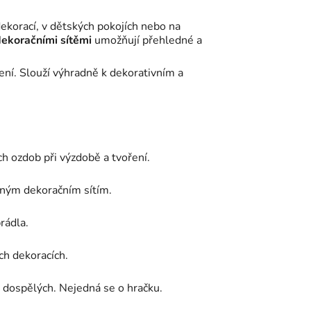
 dekorací, v dětských pokojích nebo na
ekoračními sítěmi
umožňují přehledné a
ení. Slouží výhradně k dekorativním a
ch ozdob při výzdobě a tvoření.
ěným dekoračním sítím.
rádla.
ch dekoracích.
m dospělých. Nejedná se o hračku.