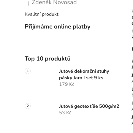
Zdeněk Novosad
|
Hodnocení produktu je 5 z 5 hvězdiček.
Kvalitní produkt
Přijímáme online platby
Top 10 produktů
Jutové dekorační stuhy
pásky Jaro I set 9 ks
179 Kč
Jutová geotextílie 500g/m2
53 Kč