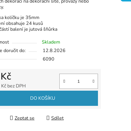
h dekorací na dekorační sítě, provazy nebo
ek.
y.
ka kolíčku je 35mm
ení obsahuje 24 kusů
ástí balení je jutová šňůrka
nost
Skladem
 doručit do:
12.8.2026
6090
 Kč
 Kč bez DPH
 cena:
DO KOŠÍKU
Zeptat se
Sdílet