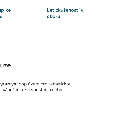
up ke
Let zkušeností v
e
oboru
kuze
u výrazným doplňkem pro tematickou
ři vánočních, slavnostních nebo