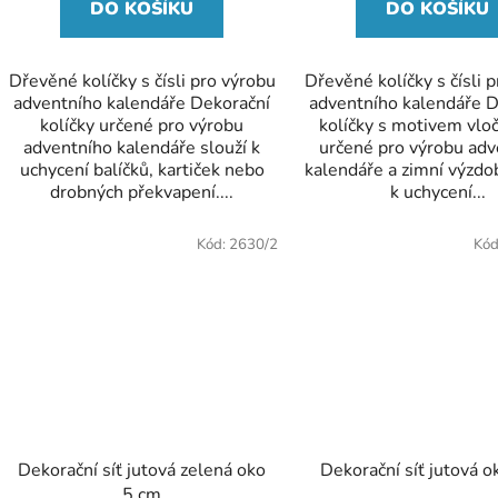
DO KOŠÍKU
DO KOŠÍKU
Dřevěné kolíčky s čísli pro výrobu
Dřevěné kolíčky s čísli 
adventního kalendáře Dekorační
adventního kalendáře D
kolíčky určené pro výrobu
kolíčky s motivem vlo
adventního kalendáře slouží k
určené pro výrobu adv
uchycení balíčků, kartiček nebo
kalendáře a zimní výzdo
drobných překvapení....
k uchycení...
DOPRODEJ
Kód:
2630/2
Kód
SLEVA
Dekorační síť jutová zelená oko
Dekorační síť jutová 
5 cm