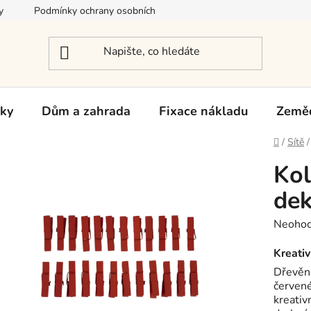
y
Podmínky ochrany osobních údajů
Reklamace a vrácení zb
rky
Dům a zahrada
Fixace nákladu
Zeměd
Domů
/
Sítě
/
Kol
de
Průměr
Neoho
hodnoc
produk
Kreativ
je
Dřevěné
0,0
červené
z
kreativn
5