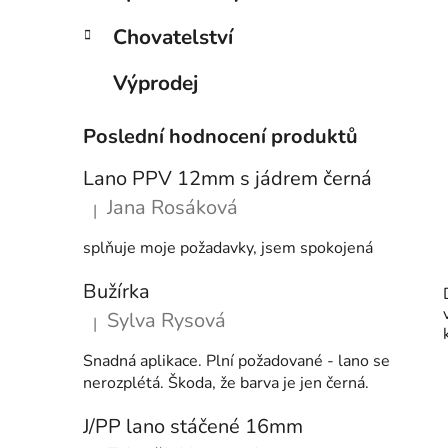
Chovatelství
Výprodej
Poslední hodnocení produktů
Lano PPV 12mm s jádrem černá
Jana Rosáková
|
Hodnocení produktu je 5 z 5 hvězdiček.
splňuje moje požadavky, jsem spokojená
Bužírka
Sylva Rysová
|
Hodnocení produktu je 5 z 5 hvězdiček.
Snadná aplikace. Plní požadované - lano se
nerozplétá. Škoda, že barva je jen černá.
J/PP lano stáčené 16mm