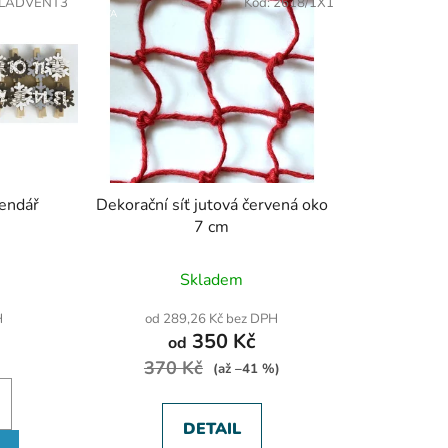
LADVENT3
Kód:
2618/1X1
SLEVA
lendář
Dekorační síť jutová červená oko
7 cm
Skladem
H
od 289,26 Kč bez DPH
350 Kč
od
370 Kč
(až –41 %)
DETAIL