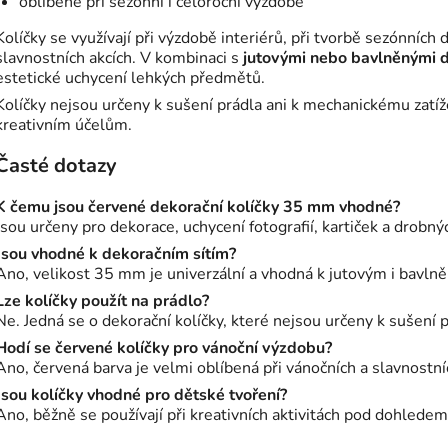
oblíbené při sezónní i celoroční výzdobě
Kolíčky se využívají při výzdobě interiérů, při tvorbě sezónních
slavnostních akcích. V kombinaci s
jutovými nebo bavlněnými d
estetické uchycení lehkých předmětů.
Kolíčky nejsou určeny k sušení prádla ani k mechanickému zatíž
kreativním účelům.
Časté dotazy
K čemu jsou červené dekorační kolíčky 35 mm vhodné?
Jsou určeny pro dekorace, uchycení fotografií, kartiček a drobný
Jsou vhodné k dekoračním sítím?
Ano, velikost 35 mm je univerzální a vhodná k jutovým i bavln
Lze kolíčky použít na prádlo?
Ne. Jedná se o dekorační kolíčky, které nejsou určeny k sušení p
Hodí se červené kolíčky pro vánoční výzdobu?
Ano, červená barva je velmi oblíbená při vánočních a slavnostní
Jsou kolíčky vhodné pro dětské tvoření?
Ano, běžně se používají při kreativních aktivitách pod dohlede