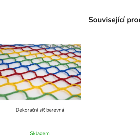
Související pr
Kód:
DEK_BAR/1X2
Dekorační síť barevná
Skladem