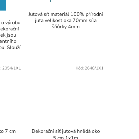
Jutová síť materiál 100% přírodní
juta velikost oka 70mm síla
pro výrobu
šňůrky 4mm
ekorační
ček jsou
entního
bu. Slouží
DOPRODEJ
:
2054/1X1
Kód:
2648/1X1
SLEVA
oko 7 cm
Dekorační síť jutová hnědá oko
5 cm 1x1m