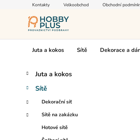
Přejít
Kontakty
Velkoobchod
Obchodní podmínk
na
obsah
Juta a kokos
Sítě
Dekorace a dá
P
K
Přeskočit
Juta a kokos
a
kategorie
o
t
s
Sítě
e
t
g
r
Dekorační síť
o
a
r
Sítě na zakázku
i
n
e
n
Hotové sítě
í